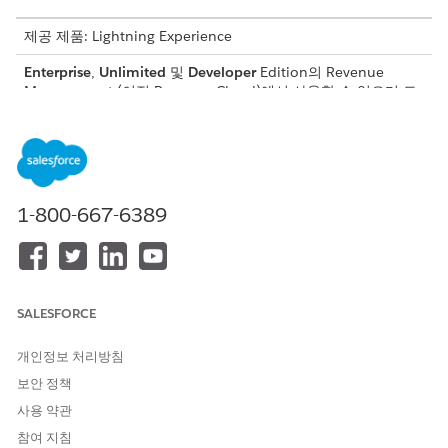
제공 제품: Lightning Experience
Enterprise
,
Unlimited
및
Developer
Edition의
Revenue
Management
(이전 Revenue Cloud)
에서 사용할 수 있으며 트
랜잭션 관리가 활성화되어 있습니다.
레코드 및 특성 제한
트랜잭션 관리는 시스템 안정성을 유지하기 위해 행 항목 및 관련
1-800-667-6389
레코드 수에 제한을 적용합니다.
개체
제한
견적서 행 항목
견적당 최대 1,000개
SALESFORCE
주문 제품
주문당 최대 1,000개
개인정보 처리방침
총 견적서 레코드
관계, 특성, 관련 개체, 세금 항
목, 가격 조정과 같은 관련 레코
보안 정책
드를 포함하여 견적당 총 레코
사용 약관
드 5,000개
참여 지침