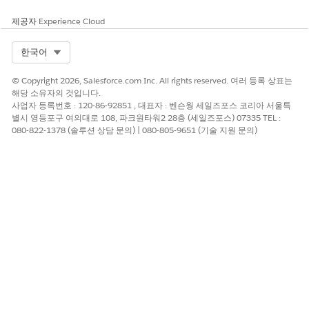
제공자
Experience Cloud
Select Org
한국어
가능한 경우 이러한 제한을 늘리려면 Salesforce 고객 지원
중요
에 문의하십시오.
© Copyright 2026, Salesforce.com Inc. All rights reserved. 여러 등록 상표는
해당 소유자의 것입니다.
사업자 등록번호 : 120-86-92851 , 대표자 : 벤슨웡 세일즈포스 코리아 서울특
별시 영등포구 여의대로 108, 파크원타워2 28층 (세일즈포스) 07335 TEL :
080-822-1378 (솔루션 상담 문의) | 080-805-9651 (기술 지원 문의)
이 기사를 통해 문제를 해결했습니까?
개선을 위한 의견을 보내주세요.
예
아니요