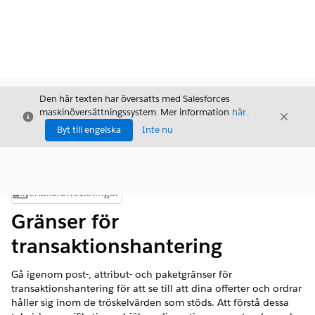
Den här texten har översatts med Salesforces
maskinöversättningssystem. Mer information
här
.
Stäng
Stäng
Stäng
Byt till engelska
Inte nu
Innehållsförteckningar
Visa innehållsförteckning
Gränser för
transaktionshantering
Gå igenom post-, attribut- och paketgränser för
transaktionshantering för att se till att dina offerter och ordrar
håller sig inom de tröskelvärden som stöds. Att förstå dessa