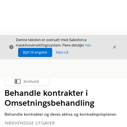
Denne teksten er oversatt med Salesforce
maskinoversettingssystem. Flere detaljer
her
.
Avslutt
Avslut
Avslutt
Bytt til engelsk
Ikke nå
Innhold
Vis innholdsfortegnelse
Behandle kontrakter i
Omsetningsbehandling
Behandle kontrakter og deres aktiva og kontraktsprisplaner.
NØDVENDIGE UTGAVER