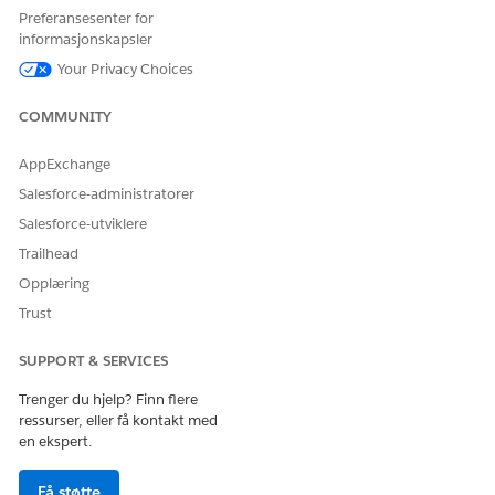
Preferansesenter for
EKSEMPEL
informasjonskapsler
Your Privacy Choices
COMMUNITY
AppExchange
Salesforce-administratorer
Salesforce-utviklere
Trailhead
Opplæring
Trust
SUPPORT & SERVICES
HJALP DENNE ARTIKKELEN MED Å LØSE PROBLEMET DITT?
La oss få vite det slik at vi kan forbedre!
Trenger du hjelp? Finn flere
ressurser, eller få kontakt med
Ja
Nei
en ekspert.
Få støtte