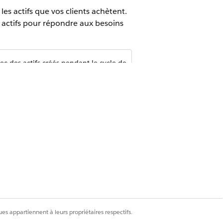
les actifs que vos clients achètent.
actifs pour répondre aux besoins
 des actifs créés pendant le cycle de
un autre système ou créés
s. Si vous devez amender, renouveler
ion du revenu
pour établir
tions d'amendement, de renouvellement et
 Contrat pour initier ces modifications
la tarification négociée des contrats
our ajuster les dates de début et de
sans changer les configurations, et
es appartiennent à leurs propriétaires respectifs.
antissent l'intégrité des données et