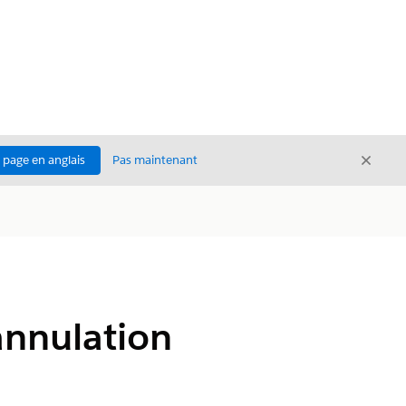
Ferme
a page en anglais
Pas maintenant
Fermer
nnulation