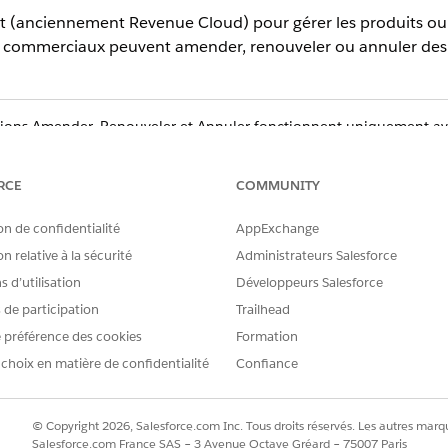
t
(anciennement Revenue Cloud)
pour gérer les produits ou 
os commerciaux peuvent amender, renouveler ou annuler des 
ions Amender, Renouveler et Annuler fonctionnent uniquement avec
n du revenu
(activation de la commande). Les actifs migrés depuis 
e pas avoir les relations de données requises pour ces opération
RCE
COMMUNITY
igré ou créé manuellement, créez une nouvelle commande via
Gest
 correct.
on de confidentialité
AppExchange
n relative à la sécurité
Administrateurs Salesforce
 d’utilisation
Développeurs Salesforce
ez le chiffre d'affaires dans votre organisation en utilisant les ac
es actifs. Utilisez le visualiseur Actif géré de votre page Compte ou
s de participation
Trailhead
 préférence des cookies
Formation
'amendement et de renouvellement
 choix en matière de confidentialité
Confiance
e gestion flexible des actifs en aidant les commerciaux à appliquer 
ellements. Vous pouvez utiliser des fonctionnalités spécialisées p
 terme, effectuer des mises à jour de champ ou de prix uniquement 
© Copyright 2026, Salesforce.com Inc. Tous droits réservés. Les autres marqu
 annuler les transactions futures les plus récentes. Ces capacités gar
Salesforce.com France SAS – 3 Avenue Octave Gréard – 75007 Paris