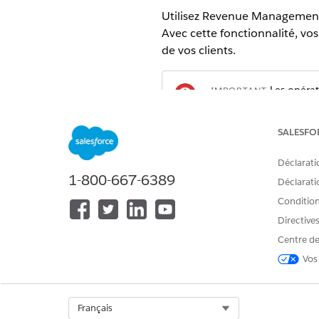
Utilisez
Revenue Managemen
Avec cette fonctionnalité, v
de vos clients.
Les opérat
IMPORTANT
vie standard de
Gestio
manuellement peuvent n
SALESFO
ou annuler un actif m
l'enregistrement d'actif
Déclarati
1-800-667-6389
Déclaratio
Procédures générales
Conditions
Gérez les produits et optimis
d'annulation du cycle de vie d
Directive
du cycle de vie.
Centre de
Fonctionnalités avancées d
Vos
La Gestion du revenu
offre un
aux amendements et aux renouv
fin d'abonnement des actifs à
Select Org
Français
utiliser l'outil Restaurer pour