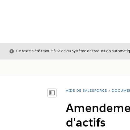
Fermer
Ce texte a été traduit à l’aide du système de traduction automatiq
AIDE DE SALESFORCE
DOCUME
Vous êtes ici :
Afficher la table des matières
Amendement
d'actifs