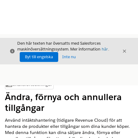
Den här texten har översatts med Salesforces
maskinöversättningssystem. Mer information
här
.
Stäng
Stäng
Stäng
Byt till engelska
Inte nu
Innehållsförteckningar
Visa innehållsförteckning
Ändra, förnya och annullera
tillgångar
Använd
intäktshantering
(tidigare Revenue Cloud)
för att
hantera de produkter eller tillgångar som dina kunder köper.
Med denna funktion kan dina säljare ändra, förnya eller