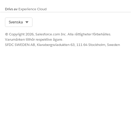
genom att välja nya start- och slutdatum, vilket ger
Drivs av
Experience Cloud
flexibilitet för sena förnyelser och provförlängningar.
Att tänka på vad gäller specialiserade tillgångar
Select Org
Svenska
Intäktshantering
låter dig ändra tillgångar med
schemalagda framtida transaktioner, som merförsäljning,
© Copyright 2026, Salesforce.com Inc. Alla rättigheter förbehålles.
förnyelser eller swappar, genom att använda specifika
Varumärken tillhör respektive ägare.
ändringstyper. Säljare kan uppfylla exakta kontraktkrav
SFDC SWEDEN AB, Klarabergsviadukten 63, 111 64 Stockholm, Sweden
och hantera globala prenumerationer genom att använda
exakt tidszonprecision för att etablera korrekta perioder
för tillgångstillstånd. Användare kan även förhandla och
följa ändringar av kataloger eller förhandlade priser och
bidrag genom en granskningskedja på tillgångsnivå under
ändringar och förnyelser
Uppdatera tillgångar för att återspegla ändringar med
hjälp av flöden
Uppdatera dina tillgångar efter att du har slutfört
ändringar, förnyanden eller annulleringar av dina offerter
eller ordrar. Denna process säkerställer att dina tillgångar
korrekt återspeglar ändringar som gjorts av tillgångens
livscykel.