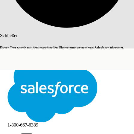
Suche
Schließen
Dieser Text wurde mit dem maschinellen Übersetzungssystem von Salesforce übersetzt.
Zu Englisch wechseln
Nicht jetzt
Weitere Details finden Sie
hier
.
Schließen
Schließen
1-800-667-6389