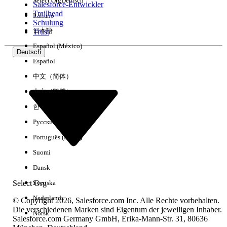
Select Org
Deutsch
Salesforce-Entwickler
Trailhead
Italiano
Erfahrung
Schulung
日本語
Trust
Español (México)
Deutsch
Español
Alle löschen
Fertig
中文（简体）
中文（繁體）
한국어
Русский
Português (Brasil)
Suomi
Dansk
Select Org
Svenska
Nederlands
© Copyright 2026, Salesforce.com Inc. Alle Rechte vorbehalten.
Die verschiedenen Marken sind Eigentum der jeweiligen Inhaber.
Norsk
Salesforce.com Germany GmbH, Erika-Mann-Str. 31, 80636
Keine Ergebnisse