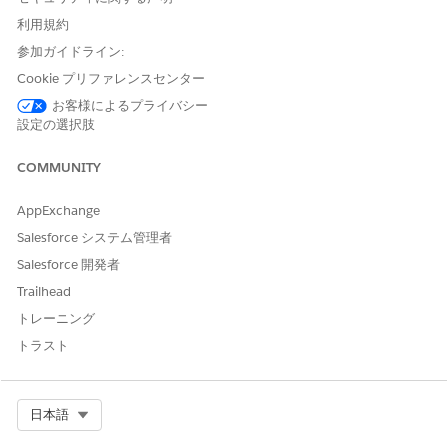
正確な交渉済み価格または割引層を適用するために、取引と有
効な納入商品全体で商品数量を集計することで、より大きな購
利用規約
入の動機付けを行います。この方法では、見積品目の数量を既
参加ガイドライン:
存の有効な納入商品と組み合わせて、経時的な合計購入量に基
Cookie プリファレンスセンター
づいて適切な階層を適用します。
お客様によるプライバシー
サブスクリプション納入商品の契約終了日との共同決定
設定の選択肢
サブスクリプション終了日を対応する契約終了日と同期して、
販売および更新プロセスの精度と効率を向上させます。中止に
COMMUNITY
より、手作業によるミスが減り、更新が簡素化され、登録ライ
フサイクルの管理に関連する管理作業を最小限に抑えることが
AppExchange
できます。
Salesforce システム管理者
Salesforce 開発者
Trailhead
トレーニング
この記事で問題は解決されましたか?
ご意見をお待ちしております。
トラスト
はい
いいえ
Select Org
日本語