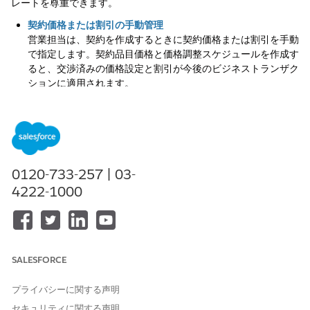
レートを尊重できます。
契約価格または割引の手動管理
営業担当は、契約を作成するときに契約価格または割引を手動
で指定します。契約品目価格と価格調整スケジュールを作成す
ると、交渉済みの価格設定と割引が今後のビジネストランザク
ションに適用されます。
階層契約価格設定の定義
購入数量に基づいて価格と割引を交渉し、より大きな売上を促
進し、進行中の取引に顧客固有の調整を適用します。これらの
契約を管理すると、契約品目価格レコードに対してボリューム
層を作成し、正味単価ウォーターフォールで計算を表示するの
0120-733-257 | 03-
に役立ちます。
4222-1000
契約価格設定の拡張性の設定
デフォルトの一意性チェックとレコード検証をスキップするカ
スタム項目を使用して、一意の契約品目価格 (CIP) レコードを
定義します。この拡張性により、組織は特定の組織のニーズに
合ったカスタムパラメーターに基づいて柔軟な契約価格を設定
SALESFORCE
できます。
プライバシーに関する声明
契約割引の累積数量価格設定の計算
セキュリティに関する声明