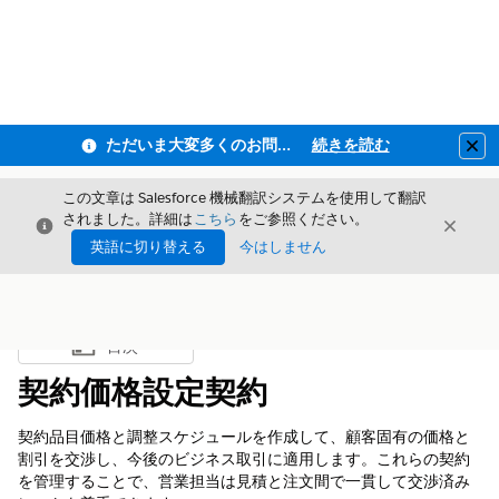
ただいま大変多くのお問い合わせをいただいており、ご連絡までにお時間を頂戴しております
続きを読む
Clo
この文章は Salesforce 機械翻訳システムを使用して翻訳
されました。詳細は
こちら
をご参照ください。
閉じる
閉じ
閉じる
英語に切り替える
今はしません
目次
目次を表示
契約価格設定契約
契約品目価格と調整スケジュールを作成して、顧客固有の価格と
割引を交渉し、今後のビジネス取引に適用します。これらの契約
を管理することで、営業担当は見積と注文間で一貫して交渉済み