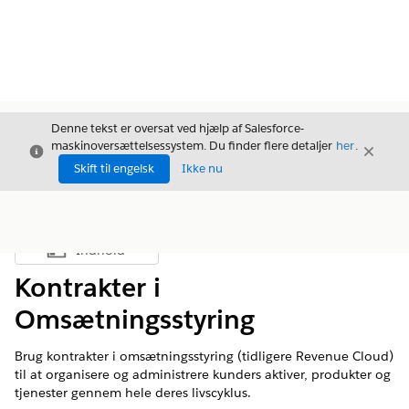
Denne tekst er oversat ved hjælp af Salesforce-
maskinoversættelsessystem. Du finder flere detaljer
her
.
Luk
Luk
Luk
Skift til engelsk
Ikke nu
Indhold
Vis indholdsfortegnelse
Kontrakter i
Omsætningsstyring
Brug kontrakter i
omsætningsstyring
(tidligere Revenue Cloud)
til at organisere og administrere kunders aktiver, produkter og
tjenester gennem hele deres livscyklus.