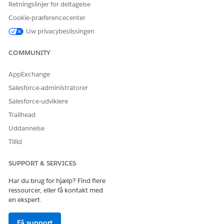
Retningslinjer for deltagelse
Administration af disse aftaler sikrer, at dine sælgere
Cookie-præferencecenter
respekterer forhandlede satser ensartet på tværs af tilbud
og bestillinger.
Uw privacybeslissingen
COMMUNITY
AppExchange
LØSTE DENNE ARTIKEL DIT PROBLEM?
Salesforce-administratorer
Giv os besked, så vi kan forbedre os!
Salesforce-udviklere
Ja
Nej
Trailhead
Uddannelse
Tillid
SUPPORT & SERVICES
Har du brug for hjælp? Find flere
ressourcer, eller få kontakt med
en ekspert.
Få support