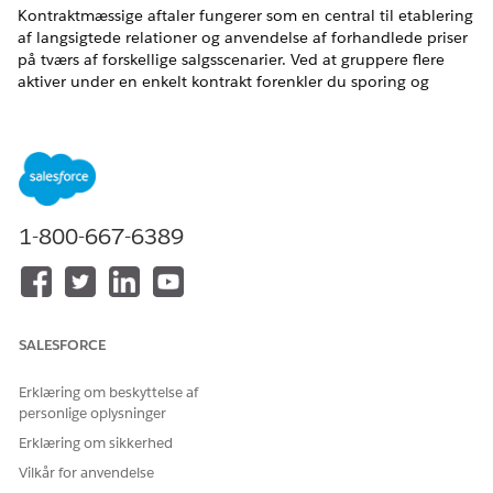
Kontraktmæssige aftaler fungerer som en central til etablering
af langsigtede relationer og anvendelse af forhandlede priser
på tværs af forskellige salgsscenarier. Ved at gruppere flere
aktiver under en enkelt kontrakt forenkler du sporing og
hjælper sælgere med at udføre vigtige handlinger – f.eks.
ændring, fornyelse eller annullering af aktiver – direkte fra
kontraktregistreringen via Seeren Administrerede aktiver.
Opsæt kontraktfunktioner i Omsætningsstyring
Omsætningsstyring
giver sælgere og partnere mulighed for
at administrere kontrakter. Disse funktioner sikrer
1-800-667-6389
dataensartethed ved automatisk at hente konto- og
datodetaljer fra kildeanførselstegn eller bestillinger.
Essentialer for kontraktstyring
Forstå komponenterne i
omsætningsstyringskontrakter
for
SALESFORCE
at organisere kundeaktiver effektivt og vedligeholde
nøjagtige prisaftaler gennem hele forretningsrelationen.
Erklæring om beskyttelse af
personlige oplysninger
Aftaler om kontraktprissætning
Forhandl og anvend kundespecifikke priser og rabatter på
Erklæring om sikkerhed
fremtidige forretningstransaktioner ved at oprette
Vilkår for anvendelse
kontraktelementpriser og justeringstidsplaner.