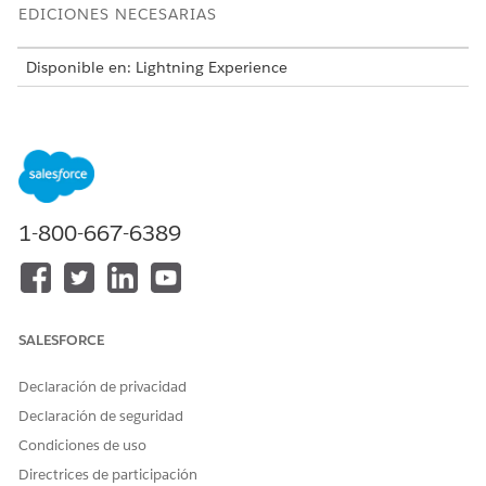
EDICIONES NECESARIAS
Disponible en: Lightning Experience
Disponible en: Ediciones
Enterprise
,
Unlimited
y
Developer
de
Revenue Management
(anteriormente Revenue Cloud)
donde Gestión de transacciones está activada
Crear un pedido
Omita las fases de presupuesto y aprobación para
1-800-667-6389
transacciones sencillas generando un registro de pedido
directamente. Este proceso le permite gestionar ventas
que requieren realización inmediata sin documentación
de presupuesto preliminar.
Agregar un tipo de uso de solicitud de pedido
SALESFORCE
automáticamente en Gestión de ingresos
Simplifique la creación de pedidos utilizando un
Declaración de privacidad
desencadenador Apex para rellenar el campo Tipo de uso
Declaración de seguridad
de aplicación . Este campo establece el contexto de
Condiciones de uso
aplicación para el registro. Para todos los nuevos pedidos,
crea un registro AppUsageAssignments del tipo
Directrices de participación