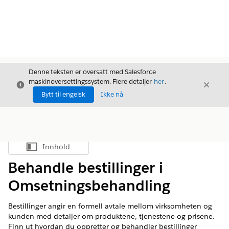
Denne teksten er oversatt med Salesforce
maskinoversettingssystem. Flere detaljer
her
.
Avslutt
Avslut
Avslutt
Bytt til engelsk
Ikke nå
Innhold
Vis innholdsfortegnelse
Behandle bestillinger i
Omsetningsbehandling
Bestillinger angir en formell avtale mellom virksomheten og
kunden med detaljer om produktene, tjenestene og prisene.
Finn ut hvordan du oppretter og behandler bestillinger