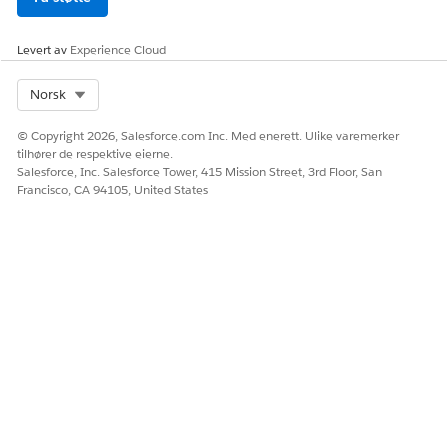
Omsetningsbehandling
Bruk endringer under utførelse eller
Levert av
Experience Cloud
tilleggsendringsbestillinger til å endre eksisterende
bestillinger etter aktivering, men før innfrielse. Denne
funksjonen fanger opp endringer i en lenket bestilling for
Select Org
Norsk
å etablere en forent bestillingsvisning, effektivisere
bestillingsendring og forbedre nøyaktigheten.
© Copyright 2026, Salesforce.com Inc. Med enerett. Ulike varemerker
tilhører de respektive eierne.
Salesforce, Inc. Salesforce Tower, 415 Mission Street, 3rd Floor, San
Francisco, CA 94105, United States
HJALP DENNE ARTIKKELEN MED Å LØSE PROBLEMET DITT?
La oss få vite det slik at vi kan forbedre!
Ja
Nei