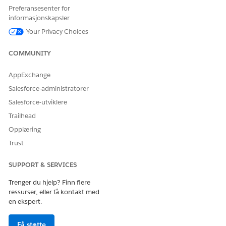
bestillinger oppretter den en AppUsageAssignments-post
Preferansesenter for
av typen RevenueLifecycleManagement.
informasjonskapsler
Livssyklusbehandling for bestillinger
Your Privacy Choices
Definer de mulige statusene og overgangene for en
bestilling ved å bruke bestillingslivssyklus. Definer for
COMMUNITY
eksempel statuser som Sendt, Behandlet og Innfridd. Angi
deretter at en bestillingsstatus endres fra Sendt til
AppExchange
Behandlet og fra Behandlet til Innfridd.
Salesforce-administratorer
Send bestilling til dynamisk omsetningsorkestrator
Salesforce-utviklere
Send salgstransaksjoner til Dynamic Revenue Orchestrator
Trailhead
(DRO) for innfrielse ved å bruke den kallbare handlingen
Send salgstransaksjon i flyter eller Apex. Automatisering av
Opplæring
denne prosessen via postutløste flyter sørger for at alle
Trust
berettigede poster går inn i innfrielsespakken umiddelbart
etter at angitte kriterier er oppfylt. Tilpassing av
SUPPORT & SERVICES
bestillingssideoppsett for å inkludere feltene
Orchestration Plan (Orkestreringsplan) og Orchestration
Trenger du hjelp? Finn flere
ressurser, eller få kontakt med
Submission Status (Orkestreringsinnsendingsstatus) gir
en ekspert.
brukere sanntids synlighet av innfrielsesfremdriften.
Endre aktiverte bestillinger før innfrielse i
Få støtte