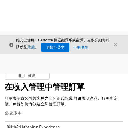
此文已使用 Salesforce 機器翻譯系統翻譯。更多詳細資料
結束
結束
結束
請參見
此處
。
切換至英文
不要現在
目錄
顯示目錄
在收入管理中管理訂單
訂單表示貴公司與客戶之間的正式協議,詳細說明產品、服務和定
價。瞭解如何有效建立和管理訂單。
必要版本
適用於:Lightning Experience