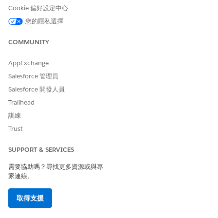
售交易提交至動態收入協調流程 (DRO) 以進行履行。透過記錄
Cookie 偏好設定中心
觸發流程自動化此流程可確保所有符合資格的記錄在符合指定條
您的隱私選擇
件時立即進入履行管道。自訂訂單版面配置以包含「協調流程計
畫」和「協調流程提交狀態」欄位,可讓使用者即時瞭解履行進
COMMUNITY
度。
AppExchange
在收入管理中履行前修改已啟用的訂單
使用機上修訂或補充變更訂單,在啟用後但在履行前修改現有訂
Salesforce 管理員
單。此功能會針對連結的訂單中進行的變更,以建立統一訂單檢
Salesforce 開發人員
視、簡化訂單修改,並改善準確性。
Trailhead
訓練
Trust
此文章是否解決您的問題？
SUPPORT & SERVICES
請讓我們知道，以便我們改進！
需要協助嗎？尋找更多資源或與專
是
否
家連線。
取得支援