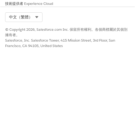
技術提供者
Experience Cloud
Select Org
中文（繁體）
© Copyright 2026, Salesforce.com Inc. 保留所有權利。各個商標屬於其個別
擁有者。
Salesforce, Inc. Salesforce Tower, 415 Mission Street, 3rd Floor, San
Francisco, CA 94105, United States