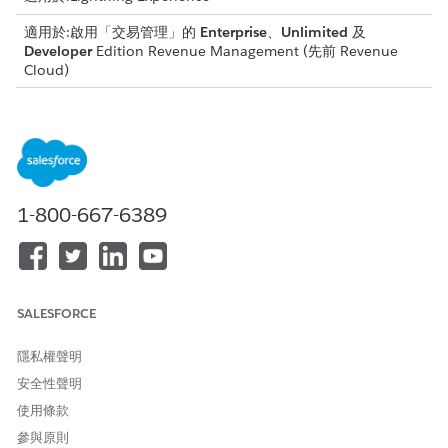
適用於:啟用「交易管理」的
Enterprise
、
Unlimited
及
Developer
Edition
Revenue Management
(先前 Revenue
Cloud)
建立訂單
透過直接產生訂單記錄,略過直接交易的報價和批准階段。此流
程可讓您管理需要立即履行的銷售,無須預先提供報價文件。
在收入管理中自動新增訂單應用程式使用類型
使用 Apex 觸發來填入「應用程式用量類型」欄位,以簡化訂單
1-800-667-6389
建立。此欄位會建立記錄的應用程式內容。針對所有新訂單,它
會建立類型為 RevenueLifecycleManagement 的
AppUsageAssignments 記錄。
訂單週期管理
SALESFORCE
使用訂單生命週期定義訂單的可能狀態和轉換。例如,定義狀態,
例如「已提交」、「正在處理」和「已履行」。然後指定訂單狀
隱私權聲明
態從「已提交」變更為「已處理」,並從「已處理」變更為「已
安全性聲明
履行」。
使用條款
訂單提交至動態收入協調流程
參與原則
使用流程或 Apex 類別中的「提交銷售交易」可叫用動作,將銷