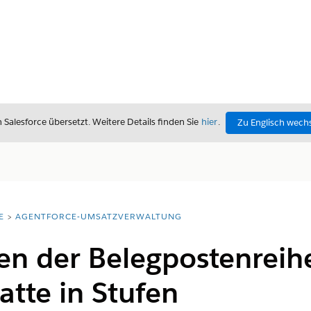
alesforce übersetzt. Weitere Details finden Sie
hier
.
Zu Englisch wech
E
AGENTFORCE-UMSATZVERWALTUNG
en der Belegpostenreih
tte in Stufen