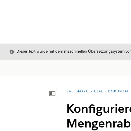
Schließen
Dieser Text wurde mit dem maschinellen Übersetzungssystem von S
SALESFORCE-HILFE
DOKUMENT
Sie befinden sich hier:
Inhalt anzeigen
Konfigurier
Mengenraba