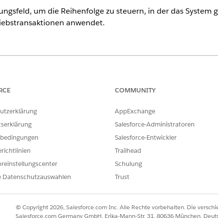
rungsfeld, um die Reihenfolge zu steuern, in der das System
triebstransaktionen anwendet.
ence
ited
und
Developer
Edition der
Umsatzverwaltung
(ehemals Reven
RCE
COMMUNITY
utzerklärung
AppExchange
ERFORDERLICHE BENUTZERBERECHTIGUNGEN
tserklärung
Salesforce-Administratoren
Konfiguration des
Anwendung anpassen
bedingungen
Salesforce-Entwickler
 kumulierte
richtlinien
Trailhead
reinstellungscenter
Schulung
as System Belegposten nach Menge, wenn gestaffelte Meng
e Datenschutzauswahlen
Trust
h überschreiben, indem Sie in der Einstellung "Konfiguratio
estaltung" ein Feld festlegen. Zum Verwalten der Reihenfo
riebsmitarbeiter eine Sequenznummer in das konfigurierte F
© Copyright 2026, Salesforce.com Inc. Alle Rechte vorbehalten. Die versch
Salesforce.com Germany GmbH, Erika-Mann-Str. 31, 80636 München, Deut