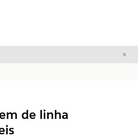
Fecha
Fechar
em de linha
eis