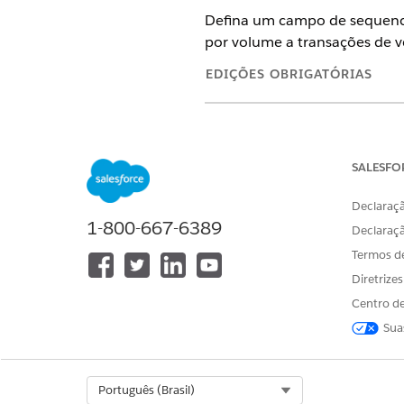
Defina um campo de sequenci
por volume a transações de v
EDIÇÕES OBRIGATÓRIAS
Disponível em: Lightning Exper
Disponível em: Edições
Enterpri
Gerenciamento de transações es
SALESFO
Declaraçã
1-800-667-6389
Declaraç
Para configurar a configuração
Termos d
pedido de classificação de prec
Diretrize
Por padrão, o sistema sequen
Centro de
substituir esse comportamen
Sua
de precificação de quantidad
representantes de vendas in
Select Org
Português (Brasil)
Mapeie o campo que você des