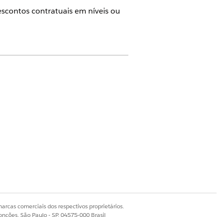
scontos contratuais em níveis ou
 Revenue Cloud)
em que o
 volume em níveis, mas você pode
 marca de ordem de classificação
scontos em sequência, seus
ada item de linha na transação.
arcas comerciais dos respectivos proprietários.
 personalizada em sua definição
onções, São Paulo - SP, 04575-000 Brasil