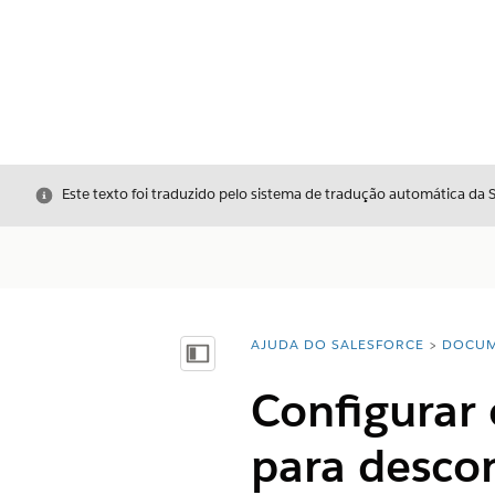
Fechar
Este texto foi traduzido pelo sistema de tradução automática da 
AJUDA DO SALESFORCE
DOCUM
Você está aqui:
Mostrar índice
Configurar
para desco