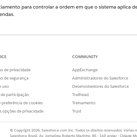
amento para controlar a ordem em que o sistema aplica de
endas.
ience
se
,
Unlimited
e
Developer
do
Receue Management
(anteriormente
tá habilitado
RCE
COMMUNITY
o de privacidade
AppExchange
PERMISSÕES DE USUÁRIO NECESSÁRIAS
ão de segurança
Administradores do Salesforce
 de configuração de marca de
Personalizar aplicativo
e uso
Desenvolvedores do Salesforce
ificação de quantidade cumulativa:
s de participação
Trailhead
cia itens de linha por quantidade ao aplicar descontos por
 preferência de cookies
Treinamento
to definindo um campo na configuração de Configuração da
s opções de privacidade
Trust
e cumulativa. Para gerenciar o sequenciamento e aplicar de
serem um número de sequência no campo configurado para c
© Copyright 2026, Salesforce.com Inc. Todos os direitos reservados. Várias m
eja usar para sequenciamento para uma marca de contexto
Salesforce Brasil, Av. Jornalista Roberto Marinho, 85 - 14º andar - Cidade M