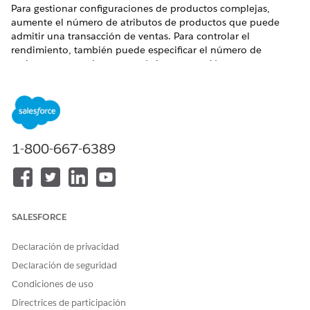
Para gestionar configuraciones de productos complejas,
aumente el número de atributos de productos que puede
admitir una transacción de ventas. Para controlar el
rendimiento, también puede especificar el número de
registros procesados en una única transacción.
EDICIONES NECESARIAS
Disponible en: Lightning Experience
Disponible en: Ediciones
Enterprise
,
Unlimited
y
Developer
1-800-667-6389
de
Revenue Management
donde Gestión de transacciones
está activada
PERMISOS DE USUARIO NECESARIOS
SALESFORCE
Para configurar el
Personalizar aplicación
procesamiento de
Declaración de privacidad
Y
transacciones y la gestión de
atributos:
Declaración de seguridad
Ver parámetros y
configuración
Condiciones de uso
Directrices de participación