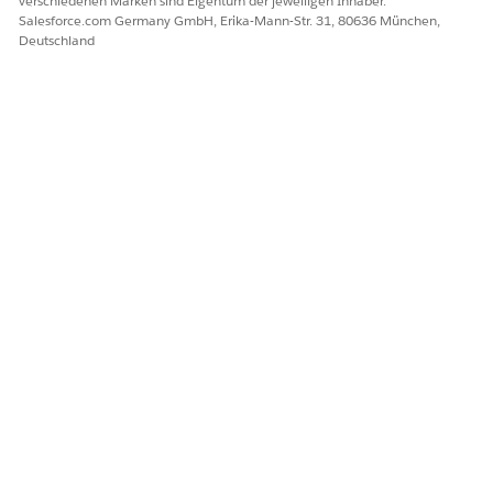
verschiedenen Marken sind Eigentum der jeweiligen Inhaber.
Salesforce.com Germany GmbH, Erika-Mann-Str. 31, 80636 München,
Deutschland