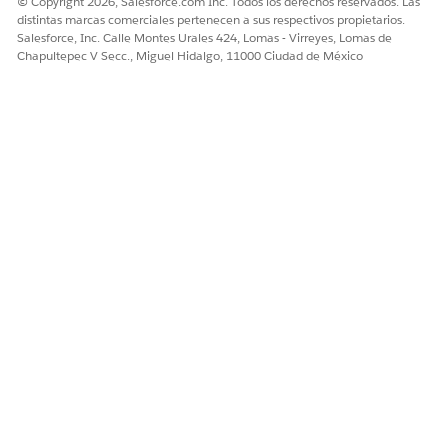
© Copyright 2026, Salesforce.com Inc. Todos los derechos reservados. Las
distintas marcas comerciales pertenecen a sus respectivos propietarios.
Salesforce, Inc. Calle Montes Urales 424, Lomas - Virreyes, Lomas de
Chapultepec V Secc., Miguel Hidalgo, 11000 Ciudad de México