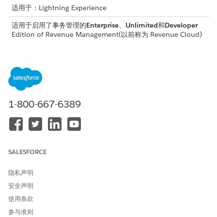
适用于：Lightning Experience
适用于启用了事务管理的
Enterprise
、
Unlimited
和
Developer
Edition of
Revenue Management
(以前称为 Revenue Cloud)
以下是密钥映射类型的列表。
sObject Mapping：将上下文定义节点链接到 Salesforce 对象
（例如 QuoteEntitiesMapping）。
跨上下文映射：链接两个不同定义之间的属性（例如，产品发现
到销售交易）。
1-800-667-6389
上下文定义映射：链接特定流中的属性（例如，订单到资产）。
上下文定
映射
进程
源
目标
映射类型
义
SALESFORCE
Product
Product
产品发
Product
Product
sObject
Discove
Discove
Discove
2
现
隐私声明
ry 扩展
ryMapp
ryExten
ing
ded
上下文
安全声明
Context
定义
使用条款
定义
参与准则