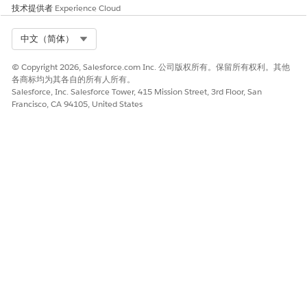
技术提供者
Experience Cloud
Contrac
SalesTr
SalesTr
上下文
订单到
tToSale
ansacti
ansacti
定义映
合同
Select Org
中文（简体）
sTxnMa
on 上下
on 上下
射
报价到
pping
文定义
文定义
合同
© Copyright 2026, Salesforce.com Inc. 公司版权所有。保留所有权利。其他
各商标均为其各自的所有人所有。
AssetTo
订单到
SalesTr
SalesTr
上下文
Salesforce, Inc. Salesforce Tower, 415 Mission Street, 3rd Floor, San
SalesTra
ansacti
ansacti
资产
定义映
Francisco, CA 94105, United States
nsactio
on 上下
on 上下
射
nMappi
文定义
文定义
ng
SalesTra
修正、
SalesTr
SalesTr
上下文
nsactio
ansacti
ansacti
续订、
定义映
nToAsse
on 上下
on 上下
取消
射
tMappi
文定义
文定义
ng
双映射仅支持自定义字段。不支持从 Product2 到
备注