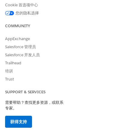
销售交
Product
产品发
SalesTr
产品发
跨上下
Cookie 首选项中心
Discove
ansacti
易上下
现到销
现扩展
文定义
ryConte
on 上下
文定义
售交易
上下文
映射
您的隐私选择
xtMapp
文定义
定义
ing
COMMUNITY
QuoteE
报价
SalesTr
QuoteE
sObject
ntitiesM
ansacti
ntities
AppExchange
apping
on 上下
Salesforce 管理员
文定义
Salesforce 开发人员
OrderE
订单
SalesTr
订单实
sObject
Trailhead
ntitiesM
ansacti
体
apping
on 上下
培训
文定义
Trust
Contrac
合同
SalesTr
合同实
sObject
tNode
ansacti
SUPPORT & SERVICES
体
Mappin
on 上下
需要帮助？查找更多资源，或联系
g
文定义
专家。
AssetEn
资产
SalesTr
资产实
sObject
titiesMa
ansacti
体
获得支持
pping
on 上下
文定义