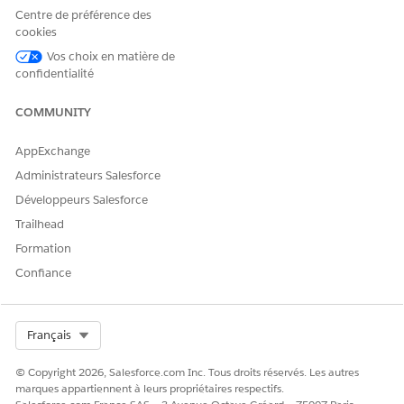
Supérieur ou égal à
Centre de préférence des
cookies
Liste de sélection
Inclut
Vos choix en matière de
confidentialité
Booléen
Égal ou différent de
COMMUNITY
AppExchange
CET ARTICLE A-T-IL RÉSOLU VOTRE PROBLÈME ?
Administrateurs Salesforce
Dites-nous ce que nous pouvons améliorer !
Développeurs Salesforce
Oui
Non
Trailhead
Formation
Confiance
Select Org
Français
© Copyright 2026, Salesforce.com Inc. Tous droits réservés. Les autres
marques appartiennent à leurs propriétaires respectifs.