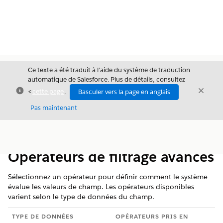
Ce texte a été traduit à l’aide du système de traduction
automatique de Salesforce. Plus de détails, consultez
Fermer
Ferme
<
cette page
.
Basculer vers la page en anglais
Fermer
Pas maintenant
Table des
Afficher la table des matières
matières
Opérateurs de filtrage avancés
Sélectionnez un opérateur pour définir comment le système
évalue les valeurs de champ. Les opérateurs disponibles
varient selon le type de données du champ.
TYPE DE DONNÉES
OPÉRATEURS PRIS EN