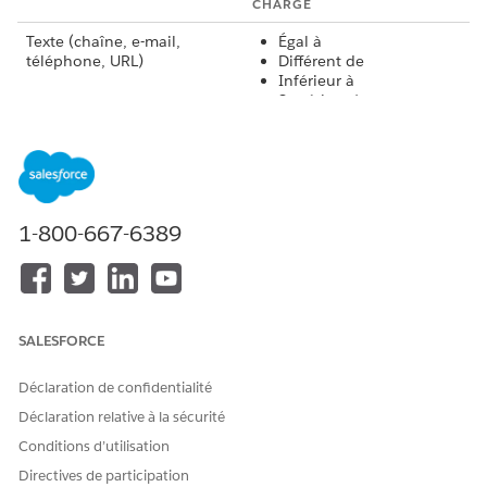
CHARGE
Texte (chaîne, e-mail,
Égal à
téléphone, URL)
Différent de
Inférieur à
Supérieur à
Inférieur ou égal à
Supérieur ou égal à
Contient
Ne pas contenir
Commence par
1-800-667-6389
Numérique (Numérique,
Égal à
Devise, Pourcentage)
Différent de
Inférieur à
Supérieur à
Inférieur ou égal à
SALESFORCE
Supérieur ou égal à
Déclaration de confidentialité
Date et heure
Égal à
Déclaration relative à la sécurité
Différent de
Inférieur à
Conditions d’utilisation
Supérieur à
Directives de participation
Inférieur ou égal à