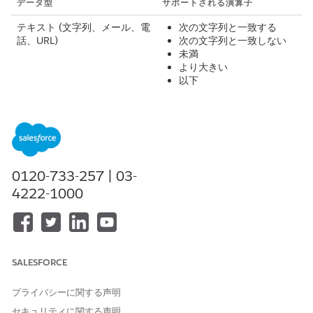
データ型
サポートされる演算子
テキスト (文字列、メール、電
次の文字列と一致する
話、URL)
次の文字列と一致しない
未満
より大きい
以下
以上
次の文字列を含む
次を含まない
次の文字列で始まる
数値 (数値、通貨、パーセン
次の文字列と一致する
0120-733-257 | 03-
ト)
次の文字列と一致しない
4222-1000
未満
より大きい
以下
以上
SALESFORCE
日時
次の文字列と一致する
次の文字列と一致しない
プライバシーに関する声明
未満
より大きい
セキュリティに関する声明