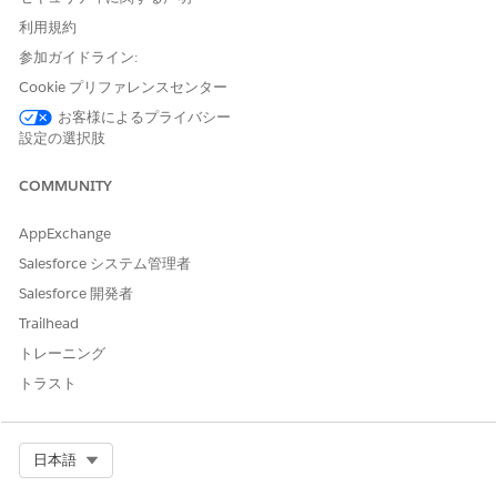
以下
利用規約
以上
参加ガイドライン:
選択リスト
次の値を含む
Cookie プリファレンスセンター
お客様によるプライバシー
Boolean
等しいまたは等しくない
設定の選択肢
COMMUNITY
この記事で問題は解決されましたか?
AppExchange
ご意見をお待ちしております。
Salesforce システム管理者
Salesforce 開発者
はい
いいえ
Trailhead
トレーニング
トラスト
Select Org
日本語