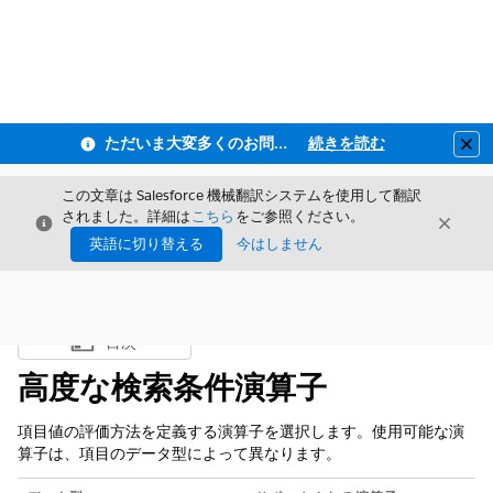
ただいま大変多くのお問い合わせをいただいており、ご連絡までにお時間を頂戴しております
続きを読む
Clo
この文章は Salesforce 機械翻訳システムを使用して翻訳
されました。詳細は
こちら
をご参照ください。
閉じる
閉じ
閉じる
英語に切り替える
今はしません
目次
目次を表示
高度な検索条件演算子
項目値の評価方法を定義する演算子を選択します。使用可能な演
算子は、項目のデータ型によって異なります。