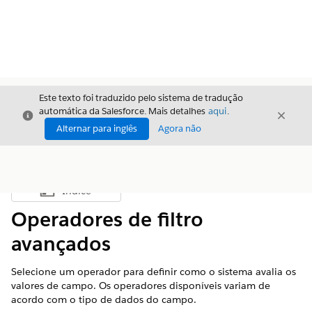
Este texto foi traduzido pelo sistema de tradução
automática da Salesforce. Mais detalhes
aqui
.
Fechar
Fecha
Fechar
Alternar para inglês
Agora não
Índice
Mostrar índice
Operadores de filtro
avançados
Selecione um operador para definir como o sistema avalia os
valores de campo. Os operadores disponíveis variam de
acordo com o tipo de dados do campo.