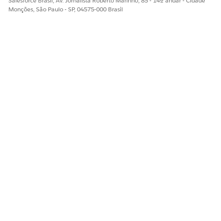
Salesforce Brasil, Av. Jornalista Roberto Marinho, 85 - 14º andar - Cidade
Monções, São Paulo - SP, 04575-000 Brasil