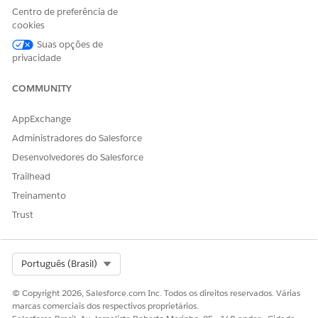
Maior que
Centro de preferência de
Menor ou igual
cookies
Maior ou igual
Suas opções de
privacidade
Lista de opções
Inclui
COMMUNITY
Booleano
Igual ou Não igual
AppExchange
Administradores do Salesforce
ESTE ARTIGO RESOLVEU SEU PROBLEMA?
Desenvolvedores do Salesforce
Diga-nos para podermos melhorar!
Trailhead
Treinamento
Sim
Não
Trust
Select Org
Português (Brasil)
© Copyright 2026, Salesforce.com Inc. Todos os direitos reservados. Várias
marcas comerciais dos respectivos proprietários.