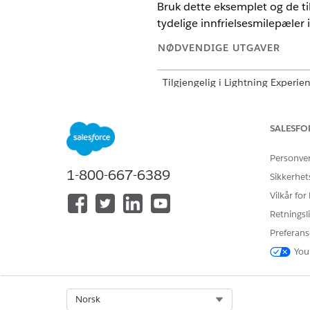
Bruk dette eksemplet og de ti
tydelige innfrielsesmilepæler 
NØDVENDIGE UTGAVER
Tilgjengelig i Lightning Experie
Tilgjengelig i
Enterprise
,
Unlimi
Transaksjonsbehandling er aktiv
SALESFO
Diagram over bestillingslivss
Personve
1-800-667-6389
Sikkerhet
Vilkår for
Retningsli
Preferans
You
Select Org
Norsk