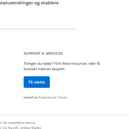
 statusendringer og etablere
nue Cloud)
der
SUPPORT & SERVICES
Trenger du hjelp? Finn flere ressurser, eller få
kontakt med en ekspert.
Få støtte
Levert av
Experience Cloud
r de respektive eierne.
co, CA 94105, United States