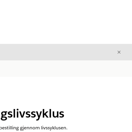
Avslut
Avslutt
gslivssyklus
estilling gjennom livssyklusen.