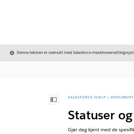
Avslutt
Denne teksten er oversatt med Salesforce maskinoversettingssyste
SALESFORCE HJELP
DOKUMENT
Du er her:
Vis innholdsfortegnelse
Statuser og
Gjør deg kjent med de spesifi