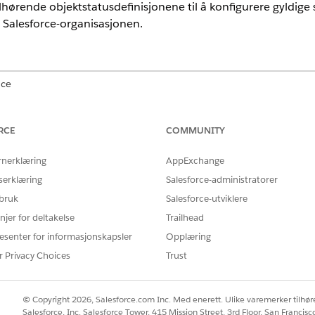
lhørende objektstatusdefinisjonene til å konfigurere gyldige
i Salesforce-organisasjonen.
nce
ted
og
Developer
Edition av
omsetningsbehandling
(tidligere Reve
ert
RCE
COMMUNITY
yklus
rnerklæring
AppExchange
serklæring
Salesforce-administratorer
 bruk
Salesforce-utviklere
njer for deltakelse
Trailhead
esenter for informasjonskapsler
Opplæring
r Privacy Choices
Trust
© Copyright 2026, Salesforce.com Inc. Med enerett. Ulike varemerker tilhøre
Salesforce, Inc. Salesforce Tower, 415 Mission Street, 3rd Floor, San Francis