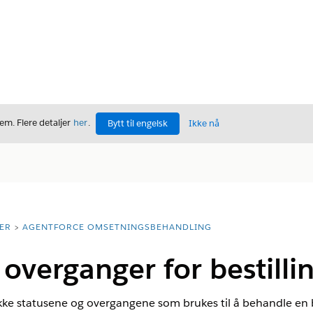
m. Flere detaljer
her
.
Bytt til engelsk
Ikke nå
ER
AGENTFORCE OMSETNINGSBEHANDLING
 overganger for bestillin
kke statusene og overgangene som brukes til å behandle en b