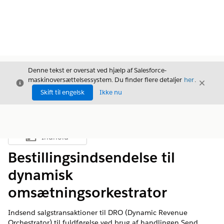
Denne tekst er oversat ved hjælp af Salesforce-
maskinoversættelsessystem. Du finder flere detaljer
her
.
Luk
Luk
Luk
Skift til engelsk
Ikke nu
Indhold
Vis indholdsfortegnelse
Bestillingsindsendelse til
dynamisk
omsætningsorkestrator
Indsend salgstransaktioner til DRO (Dynamic Revenue
Orchestrator) til fuldførelse ved brug af handlingen Send