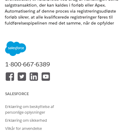
salgstransaktion, der kan kaldes i forløb eller Apex.
Automatisering af denne proces via registreringsudløste
forløb sikrer, at alle kvalificerede registreringer føres til
fuldførelsespipelinen med det samme, når de opfylder
angivne kriterier. Tilpasning af bestillingssidelayouts til at
inkludere felterne Orkestreringsplan og
Orkestreringsindsendelsesstatus giver brugere synlighed i
realtid i fuldførelsesstatussen.
EDITIONSHEADING
1-800-667-6389
Tilgængelig i: Lightning Experience
Tilgængelig i:
Enterprise
,
Unlimited
og
Developer
Edition af
Omsætningsstyring
(tidligere Revenue Cloud)
, hvor
Transaktionsstyring er aktiveret
SALESFORCE
Assetization-regler for dynamisk omsætningsorkestrering
Erklæring om beskyttelse af
Brug Administration af aktivlivscyklus til at oprette og
personlige oplysninger
aktivere flere aktivbaserede bestillinger (ABO'er) for det
Erklæring om sikkerhed
samme aktiv på tværs af forskellige salgstransaktioner eller
Vilkår for anvendelse
bestillinger. Vedligeholdelse af præcise aktiviseringsregler