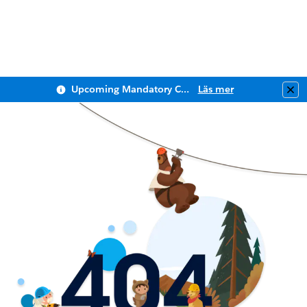
Upcoming Mandatory Changes to Public Key Infrastructure (PKI)
Läs mer
Clo