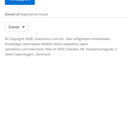
Aktiver Tilbud og
Bestillingsregistrering.
Drevet af
Experience Cloud
Tilpasse sidelayout.
Tilpas komponenter i
Select Org
Dansk
Lightning App-
konstruktør.
© Copyright 2026, Salesforce.com Inc. Alle rettigheder forbeholdes.
Aktiver funktioner.
Forskellige varemærker tilhører deres respektive ejere.
salesforce.com Danmark, filial af SFDC Sweden AB. Kampmannsgade 2,
Salgsrepræsentant
Sælgere gennemser
1604 Copenhagen, Denmark
kataloger, opretter tilbud og
afgiver bestillinger.
Administrativt
Salgsrepræsentanter
salgspersonale
aktiverer bestillinger og
redigerer, fornyer og
annullerer bestillinger ved
brug af Administration af
aktivlivscyklus.