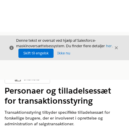
Denne tekst er oversat ved hjælp af Salesforce-
maskinoversættelsessystem. Du finder flere detaljer
her
.
Luk
Luk
Luk
Skift til engelsk
Ikke nu
Indhold
Vis indholdsfortegnelse
Personaer og tilladelsessæt
for transaktionsstyring
Transaktionsstyring tilbyder specifikke tilladelsessæt for
forskellige brugere, der er involveret i oprettelse og
administration af salgstransaktioner.