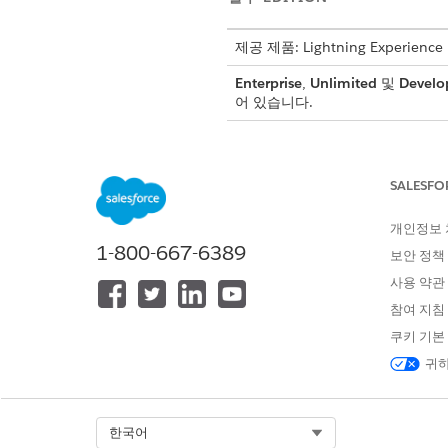
제공 제품: Lightning Experience
Enterprise
,
Unlimited
및
Develo
어 있습니다.
견적 또는 주문을 만
중요
적서에 영구적으로 비
매
SALESFO
니다. 사용자는 올바른 
개인정보
1-800-667-6389
보안 정책
사용자 및 프로필 만들기
사용 약관
참여 지침
시작하려면 트랜잭션 관리용 사용
쿠키 기본
잭션 관리 페르소나 테이블을 
귀하
사용자를 만들 때 프로필도 할당
른 조직은 Salesforce에 
Select Org
한국어
사용자는 프로필을 하나만 가질 