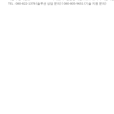
TEL : 080-822-1378 (솔루션 상담 문의) | 080-805-9651 (기술 지원 문의)
 작업하는 여러 사용자가 트랜잭션 관리를 사용하고 관리할 수 
설명
관리자가 다음 과업을 수행
견적 및 주문 수집을 활성
페이지 레이아웃을 사용자 
Lightning 앱 빌더에서
기능을 활성화합니다.
세일즈 담당자는 카탈로그를 찾
니다.
세일즈 운영 담당자는 자산 수
고 주문을 수정, 갱신, 취소합니
견적서 행 항목에 액세스할 때 FieldUndefined 오류(RelatedRevenueT