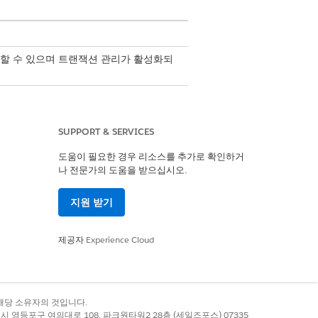
할 수 있으며 트랜잭션 관리가 활성화되
이 견적서를 생성하는 경우, 시스템은 견
추가해도 가격 책정 유형은 변경되지 않습
SUPPORT & SERVICES
도움이 필요한 경우 리소스를 추가로 확인하거
나 전문가의 도움을 받으십시오.
지원 받기
당합니다. 계획에 도움이 되려면 트랜
제공자
Experience Cloud
일부 조직은 자체 프로필을 만들고, 다
록 상표는 해당 소유자의 것입니다.
별시 영등포구 여의대로 108, 파크원타워2 28층 (세일즈포스) 07335