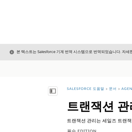
닫기
본 텍스트는 Salesforce 기계 번역 시스템으로 번역되었습니다. 자
SALESFORCE 도움말
문서
AGE
위치:
목차 표시
트랜잭션 관
트랜잭션 관리는 세일즈 트랜잭션
필수 EDITION