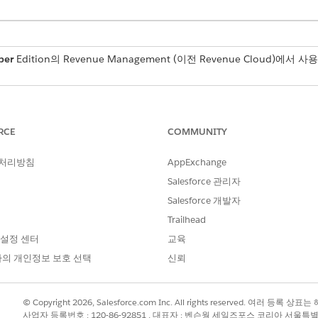
per
Edition의
Revenue Management
(이전 Revenue Cloud)
에서 사용
들기 전에 사용자에게 권한 집합을 할당합니다. 사용자가 필요한 권한 없
출 관리
가격 책정 유형을 할당합니다. 견적서를 만든 후 올바른 권한을 
RCE
COMMUNITY
권한을 받은 후 새 견적서를 만들어야 합니다.
 처리방침
AppExchange
Salesforce 관리자
Salesforce 개발자
Trailhead
자를 만듭니다. 그런 다음, 사용자에게 적절한 권한 집합을 할
 설정 센터
교육
참조하십시오.
의 개인정보 보호 선택
신뢰
해야 합니다. 프로필은 사용자에 대한 기본 설정을 정의합니다. 
포함된 프로필을 사용하도록 선택합니다.
© Copyright 2026, Salesforce.com Inc. All rights reserved. 여러 등
수 있지만, 할당된 여러 권한 집합을 가질 수 있습니다.
사업자 등록번호 : 120-86-92851 , 대표자 : 벤슨웡 세일즈포스 코리아 서울특