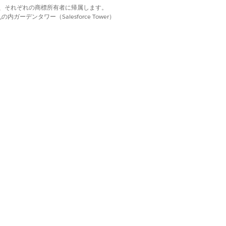
d. それぞれの商標は、それぞれの商標所有者に帰属します。
ーデンタワー（Salesforce Tower）
使用されます。たとえば、収益ライフ
クションと見積および注文の [カタロ
す。
トされているページにのみ追加できます。
。
ドユーザーアプリケーションにのみ追加できま
をクリックしてカタログページを開くと、
ージに表示される商品の対象資格が判断され
ルアプリケーションと標準アプリケーショ