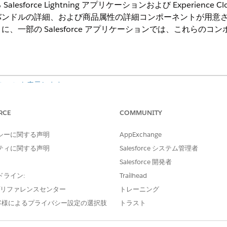
esforce Lightning アプリケーションおよび Experienc
バンドルの詳細、および商品属性の詳細コンポーネントが用意
、一部の Salesforce アプリケーションでは、これらの
ションを表示します。
ning コンポーネント
RCE
COMMUNITY
シーに関する声明
AppExchange
説明
サポ
ティに関する声明
Salesforce システム管理者
商品、商品カテゴリ、商品対象資格、価格設定
カタ
Salesforce 開発者
を表示します。ユーザーは商品を検索および絞
り込むことができます。
ドライン:
Trailhead
e プリファレンスセンター
トレーニング
商品画像、価格、説明を表示します。ユーザー
製品
は、購入オプションの選択、数量の選択、商品
客様によるプライバシー設定の選択肢
トラスト
の設定と追加ができます。