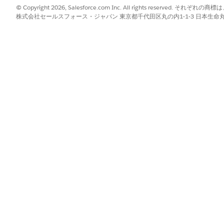
ト
バンドル内の商品とその数量および価格設定情
製品
© Copyright 2026, Salesforce.com Inc. All rights reserve
報を表示します。
株式会社セールスフォース・ジャパン 東京都千代田区丸の内1-1-3 日本生命丸の内ガ
商品属性を表示します。ユーザーは属性値を指
製品
定できます。
、商品検出コンポーネントのカスタマイズされたバージョンも
では、取引先レコードページの [カタログを表示] クイックア
ンで、これらのコンポーネントを調整したバージョンを使用しま
加するときの考慮事項
htning サービスコンソールでは、商品検出コンポーネントはサポー
ud サイトでは、これらのコンポーネントを任意のページに追加できます
ning サービスコンソールでは、商品検出コンポーネントはサポートされるエン
ケーションにコンポーネントを追加できます。
は、ユーザーが取引先ページで [カタログを表示] クイックアクション
ジに渡されます。商品検出では、この取引先情報が考慮され、カタログペ
ションでは、取引先 ID はカタログページに渡されません。
「コンソー
。