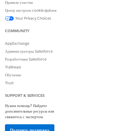
продукты.
Правила участия
Центр настроек cookie-файлов
Сведения о
Отображает
Продукт
продукте
изображения
Your Privacy Choices
продуктов, цену и
описание.
COMMUNITY
Пользователи могут
выбрать вариант
покупки, выбрать
AppExchange
количество,
Администраторы Salesforce
настроить и
добавить продукты.
Разработчики Salesforce
Trailhead
Компонент
Отображает
Продукт
сведений о пакете
продукты в пакете
Обучение
продуктов
вместе с их
Trust
количеством и
сведениями о
ценах.
SUPPORT & SERVICES
Компонент
Отображает
Продукт
Нужна помощь? Найдите
сведений об
атрибуты продукта.
дополнительные ресурсы или
атрибуте продукта
Пользователи могут
свяжитесь с экспертом.
указать значения
атрибутов.
Получить поддержку