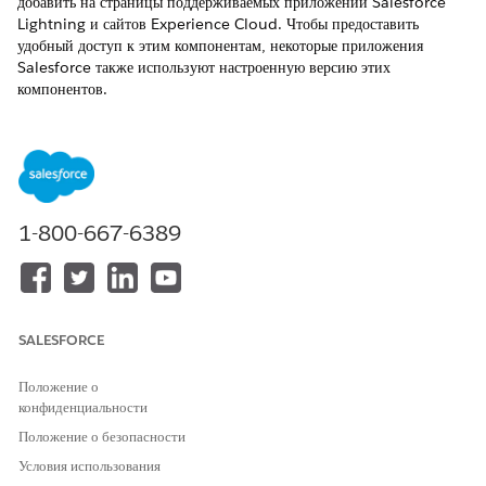
добавить на страницы поддерживаемых приложений Salesforce
Lightning и сайтов Experience Cloud. Чтобы предоставить
удобный доступ к этим компонентам, некоторые приложения
Salesforce также используют настроенную версию этих
компонентов.
ТРЕБУЕМЫЕ ВЕРСИИ
Просмотр поддерживаемых продуктов и выпусков.
1-800-667-6389
Компоненты Lightning Product Discovery
КОМПОНЕНТ
ОПИСАНИЕ
ПОДДЕРЖИВАЕМ
ЫЕ СТРАНИЦЫ
Список продуктов
Отображает
Каталог
SALESFORCE
продукты,
категории
Положение о
продуктов, права
конфиденциальности
продуктов и цены.
Пользователи могут
Положение о безопасности
искать и
Условия использования
фильтровать