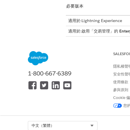
必要版本
適用於:Lightning Experience
適用於:啟用「交易管理」的
Enter
自訂範本組態
SALESFO
若要針對自訂 CSV 範本使用靜態資
隱私權聲
將「使用 CSV 檔案範本的靜態資
1-800-667-6389
安全性聲
在「可下載 CSV 範本名稱」
複製並修改流程以變更 CSV 
使用條款
參與原則
匯入限制與變數
Cookie
您
流程會管理特定的資料限制,且
使用 rowsImportLimit 
即使 rowsImportLimit 
Select Org
中文（繁體）
使用者執行多次匯入,直到達到