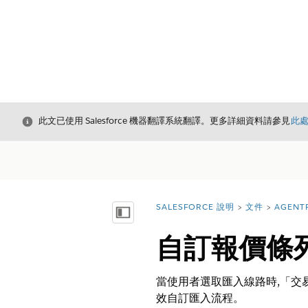
結束
此文已使用 Salesforce 機器翻譯系統翻譯。更多詳細資料請參見
此
SALESFORCE 說明
文件
AGENT
您位於此處：
顯示目錄
自訂報價條
當使用者選取匯入線路時,「交易
效自訂匯入流程。