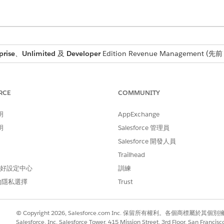
prise
、
Unlimited
及
Developer
Edition
Revenue Management
(先前 
RCE
COMMUNITY
源,請在「匯入報價條列項目」頁面元素中修改 ComponentUpload
明
AppExchange
源」屬性設定為 True。
明
Salesforce 管理員
屬性中輸入靜態資源的名稱。
範本或其他處理行為。
Salesforce 開發人員
Trailhead
 偏好設定中心
訓練
的隱私選擇
Trust
需要某些輸入變數才能與「交易管理」搭配使用。
變數設定單一匯入的列數上限。
變數值超過 1000,使用者最多可同時匯入 1000 個報價條列項目。
© Copyright 2026, Salesforce.com Inc. 保留所有權利。各個商標屬於其個
Salesforce, Inc. Salesforce Tower, 415 Mission Street, 3rd Floor, San Francis
每個報價的報價條列項目限制為止。