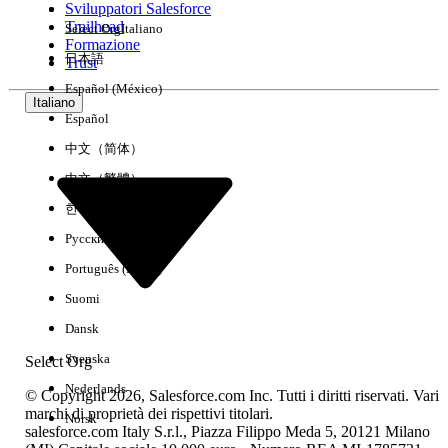
Sviluppatori Salesforce
Trailhead
Select Org
Italiano
Esperienza
Formazione
日本語
Trust
Español (México)
Italiano
Español
Cancella tutto
Chiudi
中文（简体）
中文（繁體）
한국어
Русский
Português (Brasil)
Suomi
Dansk
Svenska
Select Org
Nederlands
© Copyright 2026, Salesforce.com Inc. Tutti i diritti riservati. Vari
marchi di proprietà dei rispettivi titolari.
Norsk
salesforce.com Italy S.r.l., Piazza Filippo Meda 5, 20121 Milano
Nessun risultato