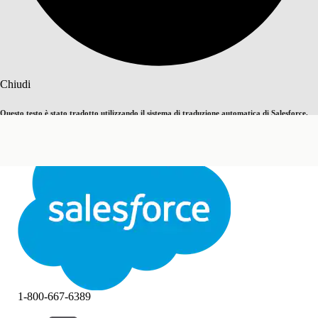
Cerca
Chiudi
Questo testo è stato tradotto utilizzando il sistema di traduzione automatica di Salesforce.
Passa all'inglese
Non ora
Ulteriori dettagli sono disponibili
qui
.
Chiudi
Chiudi
1-800-667-6389