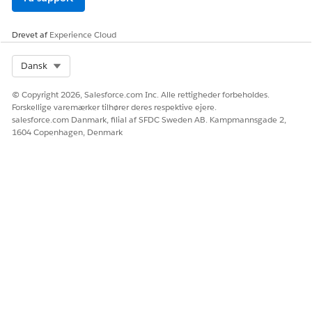
tilbuddet, mens importen er i gang.
Drevet af
Experience Cloud
Overvejelser i forbindelse med oprettelse af en CSV-fil
Gør dig bekendt med anbefalinger, understøttede
Select Org
Dansk
produkter, påkrævede felter og begrænsninger, før du
opretter din fil.
© Copyright 2026, Salesforce.com Inc. Alle rettigheder forbeholdes.
Forskellige varemærker tilhører deres respektive ejere.
salesforce.com Danmark, filial af SFDC Sweden AB. Kampmannsgade 2,
1604 Copenhagen, Denmark
LØSTE DENNE ARTIKEL DIT PROBLEM?
Giv os besked, så vi kan forbedre os!
Ja
Nej