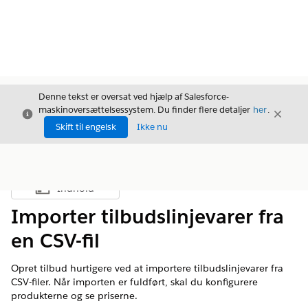
Denne tekst er oversat ved hjælp af Salesforce-
maskinoversættelsessystem. Du finder flere detaljer
her
.
Luk
Luk
Luk
Skift til engelsk
Ikke nu
Indhold
Vis indholdsfortegnelse
Importer tilbudslinjevarer fra
en CSV-fil
Opret tilbud hurtigere ved at importere tilbudslinjevarer fra
CSV-filer. Når importen er fuldført, skal du konfigurere
produkterne og se priserne.