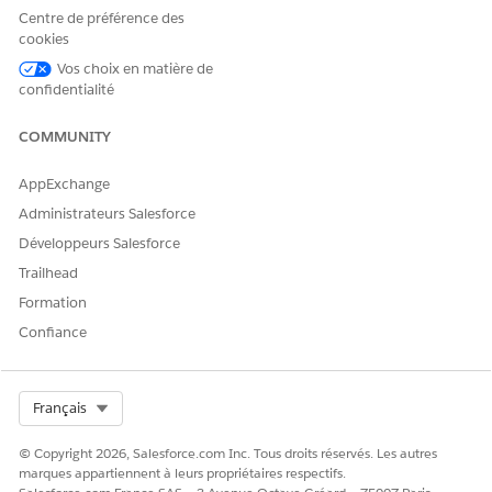
Cliquez sur
Importer des lignes
.
Centre de préférence des
Cliquez sur
Télécharger le modèle
CSV pour recevoir un
cookies
modèle contenant des en-têtes.
Vos choix en matière de
Ajoutez des éléments de ligne de devis au modèle
confidentialité
téléchargé.
Cliquez sur
Charger des fichiers
.
COMMUNITY
Parcourez et sélectionnez votre fichier, puis cliquez sur
Ouvrir
.
AppExchange
Cliquez sur
Importer
.
Administrateurs Salesforce
Si le processus est terminé ou échoue, recevez une
Développeurs Salesforce
notification.
Trailhead
Si l'importation échoue, accédez aux enregistrements
Journal d'erreur des transactions de revenu depuis la liste
Formation
associée du devis pour identifier et corriger les problèmes.
Confiance
Configurez des éléments de ligne de devis et apportez les
autres modifications nécessaires au devis après une
importation réussie.
Select Org
Français
Si le chargement du fichier n'est pas terminé et que le
bouton Terminé reste désactivé, consultez
Compréhension
© Copyright 2026, Salesforce.com Inc. Tous droits réservés. Les autres
de l'autorisation et de l'accès
aux fichiers « Interroger les
marques appartiennent à leurs propriétaires respectifs.
fichiers sans droit de veto ».