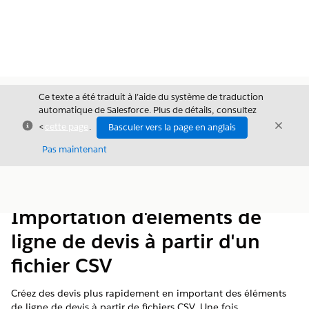
Ce texte a été traduit à l’aide du système de traduction
automatique de Salesforce. Plus de détails, consultez
Fermer
Ferme
<
cette page
.
Basculer vers la page en anglais
Fermer
Pas maintenant
Table des
Afficher la table des matières
matières
Importation d'éléments de
ligne de devis à partir d'un
fichier CSV
Créez des devis plus rapidement en important des éléments
de ligne de devis à partir de fichiers CSV. Une fois