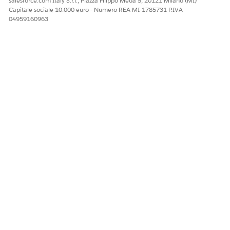
salesforce.com Italy S.r.l., Piazza Filippo Meda 5, 20121 Milano (MI)
Capitale sociale 10.000 euro - Numero REA MI-1785731 P.IVA
04959160963
Considerazioni sulla creazione di un file CSV
Acquisire familiarità con consigli, prodotti supportati,
campi obbligatori e limiti prima di creare il file.
QUESTO ARTICOLO HA RISOLTO IL PROBLEMA?
Facci sapere, così possiamo migliorare!
Sì
No