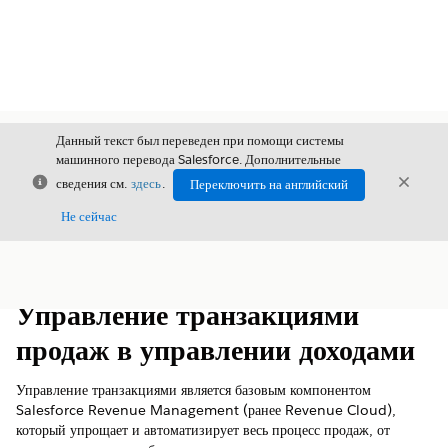
Данный текст был переведен при помощи системы
машинного перевода Salesforce. Дополнительные
Закрыть
Закры
сведения см.
здесь
.
Переключить на английский
Закрыт
Не сейчас
Содержание
Показать содержание
Управление транзакциями
продаж в управлении доходами
Управление транзакциями является базовым компонентом
Salesforce
Revenue Management
(ранее Revenue Cloud)
,
который упрощает и автоматизирует весь процесс продаж, от