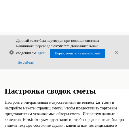
Данный текст был переведен при помощи системы
машинного перевода Salesforce. Дополнительные
Закрыть
Закры
сведения см.
здесь
.
Переключить на английский
Закрыт
Не сейчас
Содержание
Показать содержание
Настройка сводок сметы
Настройте генеративный искусственный интеллект Einstein и
настройте макеты страниц сметы, чтобы предоставить торговым
представителям усваиваемые обзоры сметы. Используя данные
клиентов, Einstein суммирует записи, чтобы представители быстро
видели текущее состояние сделки, клиента или потенциального