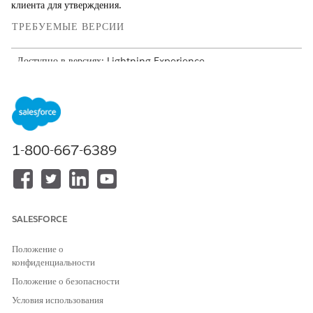
клиента для утверждения.
ТРЕБУЕМЫЕ ВЕРСИИ
Доступно в версиях: Lightning Experience
Доступно в версиях:
Enterprise
Edition,
Unlimited
Edition и
Developer
Edition of
Revenue Management
с надстройкой
Transaction Management и Einstein for Sales
Настройте генеративный искусственный
интеллект Einstein
1-800-667-6389
для доступа к генеративным функциям искусственного
интеллекта.
Включите Конструктор подсказок для создания шаблонов
подсказок для составления персонализированных сводок.
Назначьте нужные наборы полномочий пользователям.
SALESFORCE
Назначьте нужные наборы полномочий пользователям.
Менеджер шаблонов напоминаний
Положение о
Пользователь шаблона напоминания
конфиденциальности
Пользователь сводок по продажам Einstein
Положение о безопасности
Включить Конструктор подсказок
.
Условия использования
Добавьте компонент Einstein Summary в макет страницы