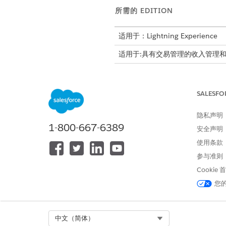
所需的 EDITION
适用于：Lightning Experience
适用于:具有交易管理的
收入管理
和
设置 Einstein 生成式 AI
以访问生
启用提示生成器，以创建用于起
SALESFO
为用户分配所需的权限集。
为用户分配所需的权限集。
隐私声明
提示模板管理器
1-800-667-6389
提示模板用户
安全声明
Einstein 销售汇总用户
使用条款
启用提示生成器
。
参与准则
将 Einstein 摘要组件添
Cookie
单击 Einstein 摘要组件
您
选择记录摘要提示模板类型
选择汇总报价提示模板。保
选择汇总报价提示模板。保
Select Org
中文（简体）
保存更改后，验证报价摘要可