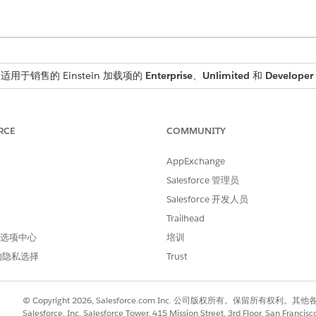
适用于销售的 Einstein 加载项的
Enterprise
、
Unlimited
和
Developer
成式 AI 功能。
草个性化汇总的提示模板。
RCE
COMMUNITY
AppExchange
Salesforce 管理员
Salesforce 开发人员
Trailhead
加到报价页面布局。要了解如何配置记录页面，请参阅
创建和配置 Lightning Ex
 首选项中心
培训
，以编辑属性。
的隐私选择
Trust
。选择汇总报价提示模板。保存更改。
存更改。
存更改。
© Copyright 2026, Salesforce.com Inc. 公司版权所有。保留所
Salesforce, Inc. Salesforce Tower, 415 Mission Street, 3rd Floor, San Francis
用性。