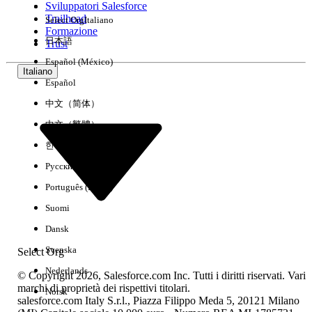
Sviluppatori Salesforce
Trailhead
Select Org
Italiano
Esperienza
Formazione
日本語
Trust
Español (México)
Italiano
Español
Cancella tutto
Chiudi
中文（简体）
中文（繁體）
한국어
Русский
Português (Brasil)
Suomi
Dansk
Svenska
Select Org
Nederlands
© Copyright 2026, Salesforce.com Inc. Tutti i diritti riservati. Vari
marchi di proprietà dei rispettivi titolari.
Norsk
salesforce.com Italy S.r.l., Piazza Filippo Meda 5, 20121 Milano
Nessun risultato