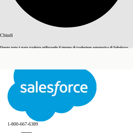
Cerca
Chiudi
Questo testo è stato tradotto utilizzando il sistema di traduzione automatica di Salesforce.
Passa all'inglese
Non ora
Ulteriori dettagli sono disponibili
qui
.
Chiudi
Chiudi
1-800-667-6389