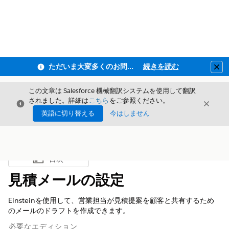
ただいま大変多くのお問い合わせをいただいており、ご連絡までにお時間を頂戴しております
続きを読む
Clo
この文章は Salesforce 機械翻訳システムを使用して翻訳
されました。詳細は
こちら
をご参照ください。
閉じる
閉じ
閉じる
英語に切り替える
今はしません
目次
目次を表示
見積メールの設定
Einsteinを使用して、営業担当が見積提案を顧客と共有するため
のメールのドラフトを作成できます。
必要なエディション