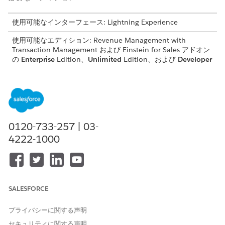
使用可能なインターフェース: Lightning Experience
使用可能なエディション:
Revenue Management
with
Transaction Management および Einstein for Sales アドオン
の
Enterprise
Edition、
Unlimited
Edition、および
Developer
Edition
プロンプトビルダーなどの生成AI機能にアクセスするように
Einstein生成AI
を設定します。
見積用にパーソナライズされたメールのドラフトを作成するた
めのプロンプトテンプレートを作成するには、
プロンプトビル
0120-733-257 | 03-
ダーを有効
にして、「プロンプトテンプレートマネージャー」
4222-1000
および「プロンプトテンプレートユーザー」権限セットを関連
ユーザーに割り当てます。
「
Create a Sales
Email Prompt Template (セールスメールプ
ロンプトテンプレートの作成)」を参照してください。
セールス メールを設定
し、「Einstein Sales Emails」権限セ
SALESFORCE
ットを営業担当に割り当てます。
プライバシーに関する声明
ユーザーが見積ページで [
] をクリックすると、
Draft with
セキュリティに関する声明