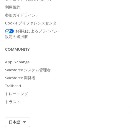
Einstein
ボタンが表示されます。このボタンを使用して、パーソ
ナライズされたメールコンテンツを生成できます。必要に応じ
利用規約
て、メールを送信する前に内容を変更できます。
参加ガイドライン:
Cookie プリファレンスセンター
お客様によるプライバシー
この記事で問題は解決されましたか?
設定の選択肢
ご意見をお待ちしております。
COMMUNITY
はい
いいえ
AppExchange
Salesforce システム管理者
Salesforce 開発者
Trailhead
トレーニング
トラスト
Select Org
日本語