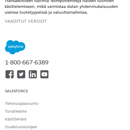
Transaktioiden hallinta -komponentteja näiden tuontien
käsittelemiseen, mikä varmistaa datan yhdenmukaisuuden
useissa tuotetyypeissä ja valuuttamalleissa.
VAADITUT VERSIOT
Käytettävissä: Lightning Experiencessa
Käytettävissä:
Revenue Management
-version
Enterprise
-,
Unlimited
- ja
Developer
Edition -versioissa
(aiemmalta
Revenue Cloudilta)
, joissa on käytössä Transaktion hallinta
1-800-667-6389
Tuontiprosessi luottaa tiettyihin malleihin ja
automatisoituihin kulkuihin tietojen käsittelemiseen.
CSV-malli tarjoaa standardoituja ylätunnisteita
yleisimmille kentille, kuten ProductCode, ProductName ja
SALESFORCE
ProductSellingModelName.
Tuontikulku hallitsee käyttäjäkokemusta ja helpottaa CSV-
Tietosuojalausunto
mallien lataamista ja tiedostojen lataamista palvelimelle
Turvatiedote
käsittelyä varten.
Käyttöehdot
Datan käsittelyjärjestelmän määritelmämallit tarjoavat
tarvittavan taustatuen monen valuutan ja yhden valuutan
Osallistumisohjeet