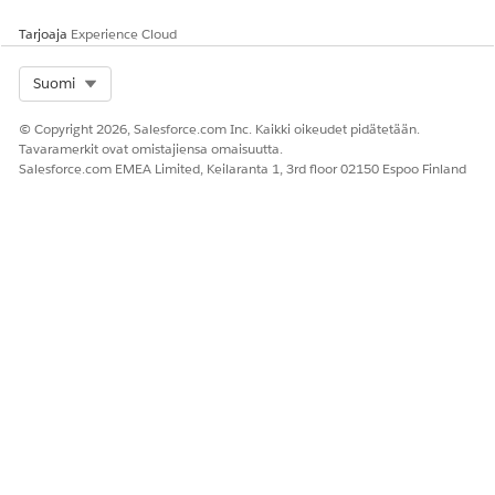
Tarjoaja
Experience Cloud
Select Org
Suomi
RATKAISIKO TÄMÄ ARTIKKELI ONGELMASI?
© Copyright 2026, Salesforce.com Inc. Kaikki oikeudet pidätetään.
Anna palautetta, jotta voimme kehittyä!
Tavaramerkit ovat omistajiensa omaisuutta.
Salesforce.com EMEA Limited, Keilaranta 1, 3rd floor 02150 Espoo Finland
Kyllä
Ei