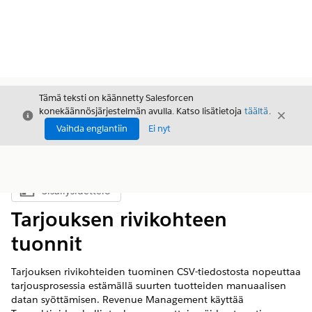
Tämä teksti on käännetty Salesforcen
konekäännösjärjestelmän avulla. Katso lisätietoja
täältä
.
Sulje
Sulje
Sulje
Vaihda englantiin
Ei nyt
Sisällysluettelo
Näytä sisällysluettelo
Tarjouksen rivikohteen
tuonnit
Tarjouksen rivikohteiden tuominen CSV-tiedostosta nopeuttaa
tarjousprosessia estämällä suurten tuotteiden manuaalisen
datan syöttämisen.
Revenue Management
käyttää