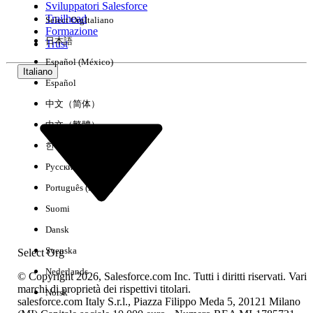
Sviluppatori Salesforce
Trailhead
Select Org
Italiano
Esperienza
Formazione
日本語
Trust
Español (México)
Italiano
Español
Cancella tutto
Chiudi
中文（简体）
中文（繁體）
한국어
Русский
Português (Brasil)
Suomi
Dansk
Svenska
Select Org
Nederlands
© Copyright 2026, Salesforce.com Inc. Tutti i diritti riservati. Vari
marchi di proprietà dei rispettivi titolari.
Norsk
salesforce.com Italy S.r.l., Piazza Filippo Meda 5, 20121 Milano
Nessun risultato