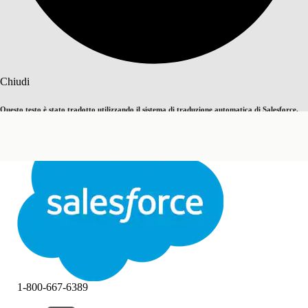
Cerca
Chiudi
Questo testo è stato tradotto utilizzando il sistema di traduzione automatica di Salesforce.
Passa all'inglese
Non ora
Ulteriori dettagli sono disponibili
qui
.
Chiudi
Chiudi
1-800-667-6389