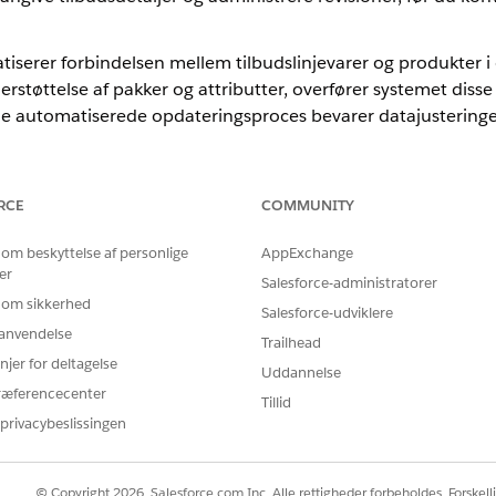
iserer forbindelsen mellem tilbudslinjevarer og produkter i
støttelse af pakker og attributter, overfører systemet disse
 automatiserede opdateringsproces bevarer datajusteringen, 
r dine kunder ved at oprette tilbud direkte i Revenue Cloud. Disse 
ende prissætningslogik, før du afslutter en transaktion.
RCE
COMMUNITY
d synkronisering af tilbud og salgsmuligheder
 om beskyttelse af personlige
AppExchange
ne mellem tilbud og salgsmuligheder, før du synkroniserer tilbudsli
er
 tilbuddet til salgsmulighedssynkronisering håndterer pakkeprodukt
Salesforce-administratorer
 om sikkerhed
færd for at sikre dataoverensstemmelse mellem dine tilbud og re
Salesforce-udviklere
r anvendelse
Trailhead
njer for deltagelse
Uddannelse
ræferencecenter
Tillid
BLEM?
privacybeslissingen
 os!
© Copyright 2026, Salesforce.com Inc. Alle rettigheder forbeholdes. Forskell