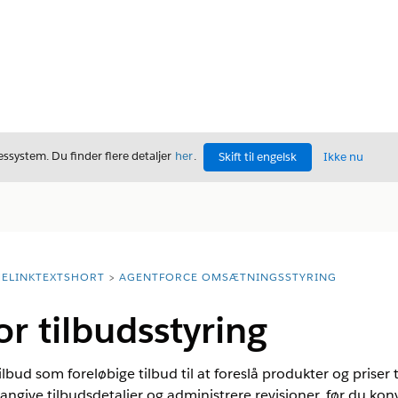
ssystem. Du finder flere detaljer
her
.
Skift til engelsk
Ikke nu
ELINKTEXTSHORT
AGENTFORCE OMSÆTNINGSSTYRING
or tilbudsstyring
bud som foreløbige tilbud til at foreslå produkter og priser t
angive tilbudsdetaljer og administrere revisioner, før du konve