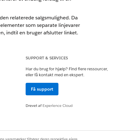
 den relaterede salgsmulighed. Da
 elementer som separate linjevarer
indtil en bruger afslutter linket.
registreringer hjælper dig med at
SUPPORT & SERVICES
Har du brug for hjælp? Find flere ressourcer,
njevarer med en salgsmulighed. Disse
eller få kontakt med en ekspert.
er, attributter og periodedefinerede
laterede salgsmuligheder.
Få support
Drevet af
Experience Cloud
Ja
Nej
ige varemærker tilhører deres respektive ejere.