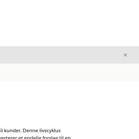
Luk
Luk
il kunder. Denne livscyklus
rterer et endelig forslag til en