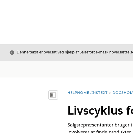
Luk
Denne tekst er oversat ved hjælp af Salesforce-maskinoversættelse
HELPHOMELINKTEXT
DOCSHOM
breadcrumbDescription
Vis indholdsfortegnelse
Livscyklus f
Salgsrepræsentanter bruger til
involverer at finde produkter, 