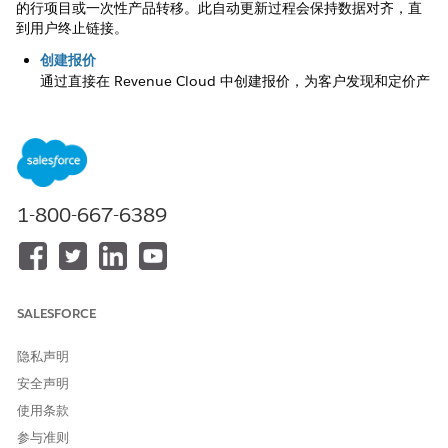
的行项目或一次性产品转移。此自动更新过程会保持数据对齐，直
到用户终止链接。
创建报价
通过直接在 Revenue Cloud 中创建报价，为客户发现和定价产
品。这些记录有助于您在完成交易之前组织产品选择并应用定价
逻辑。
同步报价和业务机会的注意事项
在将报价行项目同步到业务机会之前，请了解报价和业务机会之
间的数据差异。这些差异决定了报价到业务机会同步如何处理捆
1-800-667-6389
绑产品、属性和术语定义的项目。查看这些行为，以确保报价和
相关业务机会之间的数据一致性。
SALESFORCE
本文章是否解决您的问题？
隐私声明
请与我们共享您的想法，以便我们进行改进！
安全声明
是
否
使用条款
参与准则