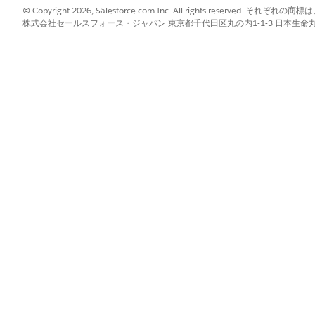
© Copyright 2026, Salesforce.com Inc. All rights reserve
はSales Transaction Line Editorを使用して、
Revenue Management
(旧R
株式会社セールスフォース・ジャパン 東京都千代田区丸の内1-1-3 日本生命丸の内ガ
ディターには、商品の選択を管理し、割引を適用し、最終送信前に価格
定の詳細が表示されます。このワークスペースを使用して、取引内の商
引き上げの交渉
に基づく調整を含め、更新価格の上昇をサブスクリプションに適用します。
品と品目の上昇率を変更して、正確な価格設定を確保し、データの整合
?