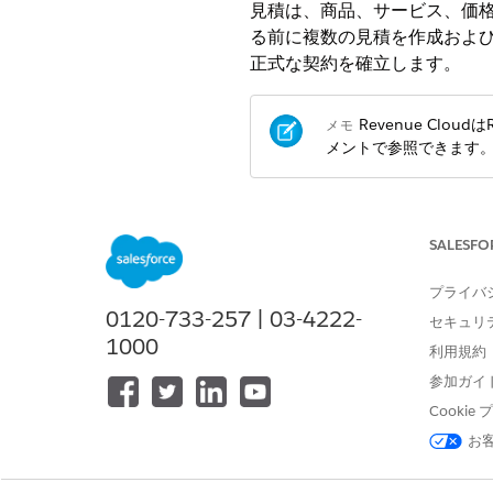
見積は、商品、サービス、価
る前に複数の見積を作成およ
正式な契約を確立します。
Revenue Clou
メモ
メントで参照できます
Revenue Management
(旧Rev
ためのツールを提供します。
SALESFO
使用されます。
プライバ
見積と注文の基本的な設定
0120-733-257 | 03-4222-
次の設定手順を実行して、Salesf
セキュリ
1000
ディターの設定に優先度を付け
利用規約
テグレーションを実現します。
参加ガイ
収益管理での注文の管理
Cooki
注文は、商品、サービス、価格
お
いて説明します。
収益管理での見積の表示と編集