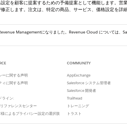
格設定を顧客に提案するための予備提案として機能します。営
び修正します。注文は、特定の商品、サービス、価格設定を詳
dはRevenue Managementになりました。Revenue Cloud については
。
enue Cloud)
は、営業担当、パートナー、お客様がこれらのト
見積と注文の両方で、トランザクション管理コンポーネントや
RCE
COMMUNITY
シーに関する声明
AppExchange
orce
ティに関する声明
Revenue Management
(旧Revenue Cloud)
Salesforce システム管理者
内の見積と注文のパ
、すべての価格設定ロジックを調整し、API 呼び出しプロトコルの一
Salesforce 開発者
ドライン:
Trailhead
e プリファレンスセンター
トレーニング
設定の詳細が記載された、会社と顧客間の正式な合意を意味します。注
客様によるプライバシー設定の選択肢
トラスト