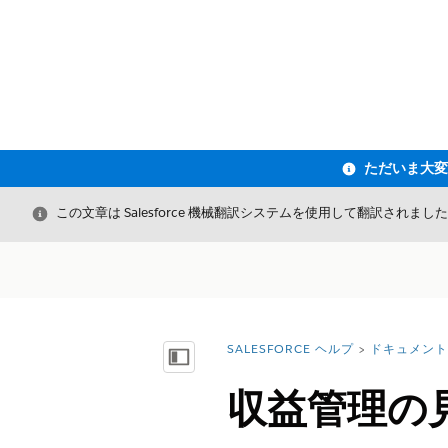
閉じる
この文章は Salesforce 機械翻訳システムを使用して翻訳されまし
SALESFORCE ヘルプ
ドキュメント
詳細情報:
目次を表示
収益管理の