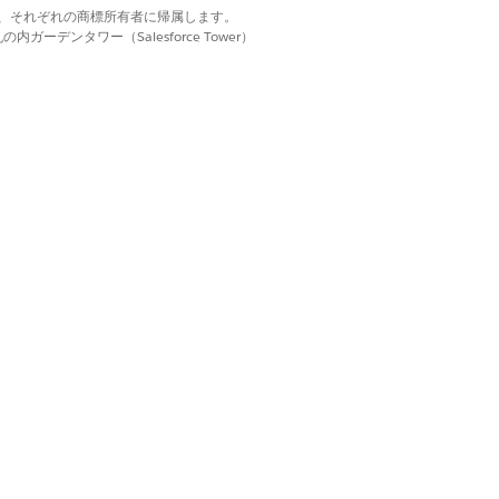
d. それぞれの商標は、それぞれの商標所有者に帰属します。
evenue Cloud)
で見積の追加、設定、価
ーデンタワー（Salesforce Tower）
設定の詳細を確認する一元的なワークスペ
品を追加、削除、管理します。
営業担当は、初回販売時に更新価格の上昇率に
性を維持します。
はい
いいえ