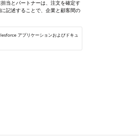
業担当とパートナーは、注文を確定す
細に記述することで、企業と顧客間の
、Salesforce アプリケーションおよびドキュ
ランザクションを効率的に管理する
高度な価格設定機能などの共有機能が
フォーマンスを最適化します。取引品目エ
貫性を確保して、シームレスなシステムイン
文を効果的に作成および管理する方法につ