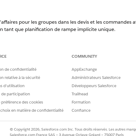
ffaires pour les groupes dans les devis et les commandes a
en tant que planification de rampe implicite unique.
erience
RCE
COMMUNITY
terprise
,
Unlimited
et
Developer
de Revenue Management (auparav
on de confidentialité
AppExchange
ce Revenue Cloud Advanced ou la licence Revenue Cloud Billing
.
n relative à la sécurité
Administrateurs Salesforce
 d’utilisation
AUTORISATIONS UTILISATEUR REQUISES
Développeurs Salesforce
s de participation
Trailhead
e pour des groupes d'éléments de
Créer sur les devis
 préférence des cookies
Formation
 choix en matière de confidentialité
Confiance
e pour des groupes de produits de
Créer sur les commandes
© Copyright 2026, Salesforce.com Inc. Tous droits réservés. Les autres marqu
ande, puis cliquez sur
Ajouter un groupe
.
Salesforce.com France SAS – 3 Avenue Octave Gréard – 75007 Paris