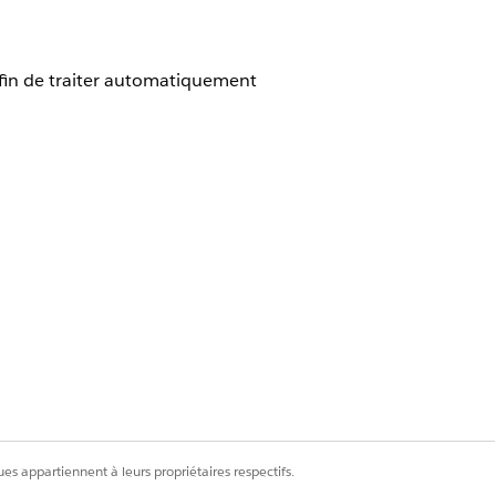
fin de traiter automatiquement
ant Revenue Cloud) avec
la licence
es appartiennent à leurs propriétaires respectifs.