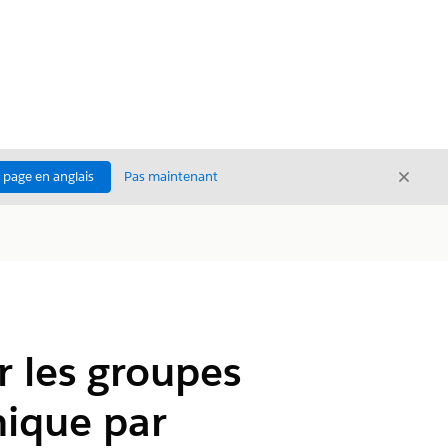
Ferme
a page en anglais
Pas maintenant
Fermer
r les groupes
nique par