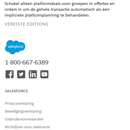
Schakel alleen platformdeals voor groepen in offertes en
orders in om de gehele transactie automatisch als één
impliciete platformplanning te behandelen.
VEREISTE EDITIONS
Beschikbaar in: Lightning Experience
Beschikbaar in:
Enterprise
,
Unlimited
en
Developer
Edition
van Revenue Management (voorheen Revenue Cloud) met
de Revenue Cloud Growth-licentie, de Revenue Cloud
1-800-667-6389
Advanced-licentie of de Revenue Cloud Billing-licentie
.
VEREISTE GEBRUIKERSMACHTIGINGEN
Als u hellingdeals wilt
Maken voor Offertes
SALESFORCE
beheren voor
offerteregelitemgroepen:
Privacyverklaring
Als u hellingdeals voor
Maken voor orders
Beveiligingsverklaring
orderproductgroepen wilt
beheren:
Gebruiksvoorwaarden
Richtlijnen voor deelname