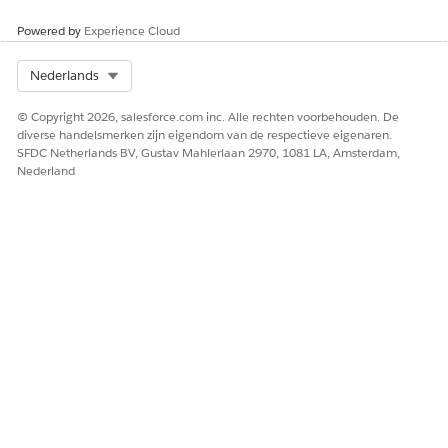
Laat ons weten wat we kunnen doen om te verbeteren!
Powered by
Experience Cloud
Ja
Nee
Select Org
Nederlands
© Copyright 2026, salesforce.com inc. Alle rechten voorbehouden. De
diverse handelsmerken zijn eigendom van de respectieve eigenaren.
SFDC Netherlands BV, Gustav Mahlerlaan 2970, 1081 LA, Amsterdam,
Nederland