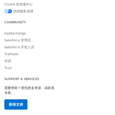
保存更改。
Cookie 首选项中心
事务管理创建坡道计划，并将组转换为第一个分段。
您的隐私选择
要添加后续分段，请单击在最后一个分段上
显示更多操作
，然后
选择
复制分段
。
COMMUNITY
对初始销售报价或修正报价使用
编辑坡道计划
，以重命名分段、
调整日期和更改分段类型。
AppExchange
Salesforce 管理员
Salesforce 开发人员
本文章是否解决您的问题？
Trailhead
请与我们共享您的想法，以便我们进行改进！
培训
是
否
Trust
SUPPORT & SERVICES
需要帮助？查找更多资源，或联系
专家。
获得支持