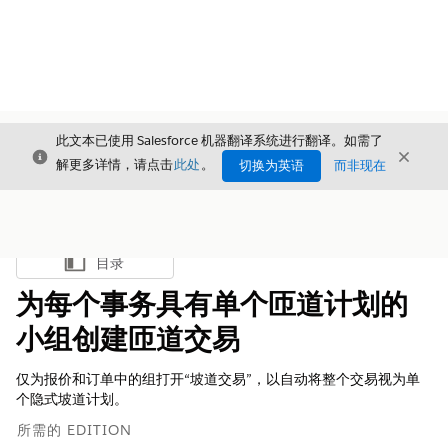
此文本已使用 Salesforce 机器翻译系统进行翻译。如需了
关闭
关闭
关闭
解更多详情，请点击
此处
。
切换为英语
而非现在
目录
显示目录
为每个事务具有单个匝道计划的
小组创建匝道交易
仅为报价和订单中的组打开“坡道交易”，以自动将整个交易视为单
个隐式坡道计划。
所需的 EDITION