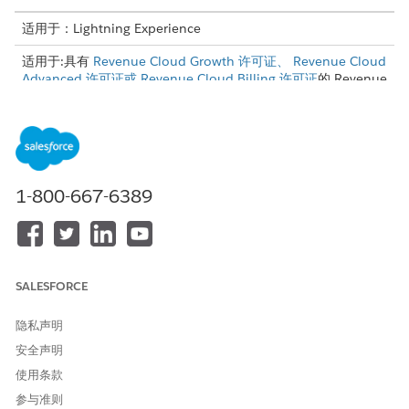
适用于：Lightning Experience
适用于:具有
Revenue Cloud Growth 许可证、 Revenue Cloud
Advanced 许可证或 Revenue Cloud Billing 许可证
的 Revenue
Management
Enterprise
、
Unlimited
和
Developer
Edition(以前称为 Revenue Cloud)。
所需用户权限
管理报价行项目组的坡道交
对报价拥有创建权限
1-800-667-6389
易：
管理订单产品组的坡道交易：
对订单拥有创建权限
打开报价或订单，然后单击
添加小组
。
SALESFORCE
单击组名称，以打开侧面板。
输入开始和结束日期。对于年度细分类型，将持续时间设置为恰
隐私声明
好 365 天。
安全声明
打开是倾斜。
始终使用侧面板 — 不要使用小组记录页面。
将细分类型选择为
“每年
”（所有细分精确到 365 天，固定）或
使用条款
“自定义
”（灵活持续时间）。
参与准则