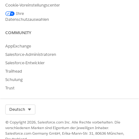
"Kataloge
Cookie-Voreinstellungscenter
durchsuchen" auf
Ihre
Angebots- oder
Datenschutzauswahlen
Auftragsebene
verwenden,
COMMUNITY
werden Produkte
nur der ersten
Gruppe als nicht
AppExchange
gestaffelte
Salesforce-Administratoren
Belegposten
hinzugefügt.
Salesforce-Entwickler
Trailhead
Segmen
Segmen
Erstellt das
Initial Sale
t
t
nächste Segment,
Ramp Deal
Schulung
duplizie
indem Zeilen
(Anstiegsgesch
Trust
ren
kopiert und das
äft für
Start- und
Erstverkauf)
Enddatum für das
Automatisch
neue Segment
generierter
Select Org
Deutsch
aktualisiert
Steigerungspl
werden. Sie
an für
können nur die
Änderungs-
© Copyright 2026, Salesforce.com Inc. Alle Rechte vorbehalten. Die
erhöhten Linien
und
verschiedenen Marken sind Eigentum der jeweiligen Inhaber.
oder alle Linien
Verlängerungs
Salesforce.com Germany GmbH, Erika-Mann-Str. 31, 80636 München,
kopieren.
angebote
Deutschland