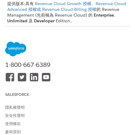
提供版本:具有
Revenue Cloud Growth 授權、Revenue Cloud
Advanced 授權或 Revenue Cloud Billing 授權
的 Revenue
Management (先前稱為 Revenue Cloud) 的
Enterprise
、
Unlimited
及
Developer
Edition。
動作
層級
功能
支援的報價或 RAMP
排程
瀏覽目
區段
將產品新增至目前
所有報價類型與
錄
區段或所有後續的
ramp 排程。
升級排程群組區
1-800-667-6389
段。如果您改用報
價或訂單層級的
「瀏覽目錄」,則產
品只會新增至第一
個群組作為非延展
SALESFORCE
的行。
隱私權聲明
複製區
區段
透過複製行並更新
初始銷售延展交
段
新區段的開始與結
易
安全性聲明
束日期,來建立下一
對「修正」與
使用條款
個區段。您只能複
「續約」報價自
製折線線條或所有
動產生的延展排
參與原則