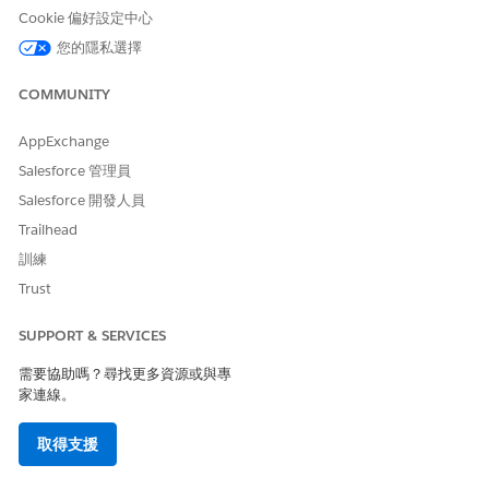
折線線條。
程
Cookie 偏好設定中心
您的隱私選擇
刪除區
區段
刪除區段及其所有
初始銷售延展交
段
的行。僅適用於排
易
COMMUNITY
程的開始或結束時
針對「修正和續
間。您無法在包含
約報價」的自動
AppExchange
群組延展排程的報
產生橫幅排程,
價或訂單上使用
新複製的區段
Salesforce 管理員
「大量刪除」選
Salesforce 開發人員
項。
Trailhead
從排程
區段
將區段從排程中移
新增 ramp 排程區
訓練
移除
除,並將其線條轉換
段
為非延展線條。僅
Trust
適用於排程的開始
或結束時間。
SUPPORT & SERVICES
編輯
排程或
顯示選項以編輯區
新增 ramp 排程區
需要協助嗎？尋找更多資源或與專
ramp 排
區段
段的名稱、開始日
段。
家連線。
程
期和結束日期。如
果您變更區段的開
取得支援
始和結束日期,「交
易管理」會自動更