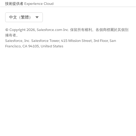
新區段內所有條列
技術提供者
Experience Cloud
項目的日期。僅在
「報價」和「訂
Select Org
中文（繁體）
單」中開啟「分組
的延展交易」時,可
在區段層級使用。
© Copyright 2026, Salesforce.com Inc. 保留所有權利。各個商標屬於其個別
當已開啟「報價中
擁有者。
Salesforce, Inc. Salesforce Tower, 415 Mission Street, 3rd Floor, San
群組的延展交易」
Francisco, CA 94105, United States
和「每個交易的多
個延展交易」時,適
用於排程層級。
檢視過
排程
顯示過去區段的摘
「修正程式報價」
去的區
要。適用於在啟用
自動產生的隆坡排
段
「每個交易的多個
程。
ramp 排程」後建
立的修訂項目中自
動產生的資產
ramp 排程。
檢視
線條
此 ramp 動作僅適
顯示延展線的摘要,
ramp 詳
用於所有報價類型
包括其數量、價格
細資料
的斜線條列。
和其所屬所有區段
的日期。