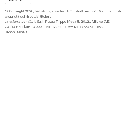
© Copyright 2026, Salesforce.com Inc. Tutti i diritti riservati. Vari marchi di
proprietà dei rispettivi titolari.
salesforce.com Italy S.r.l., Piazza Filippo Meda 5, 20121 Milano (MI)
Capitale sociale 10.000 euro - Numero REA MI-1785731 P.IVA
04959160963