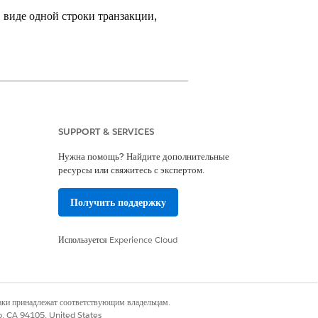
 виде одной строки транзакции,
нием транзакциями
SUPPORT & SERVICES
аши торговые представители могут
Нужна помощь? Найдите дополнительные
иода времени. С помощью большей
ресурсы или свяжитесь с экспертом.
ентами и помогать вашему
Получить поддержку
а. Условие подписки определяет
Используется
Experience Cloud
егмента для сделки рампы:
ента и бесплатной пробной версией
пробной версии. Каждый сегмент может
наки принадлежат соответствующим владельцам.
co, CA 94105, United States