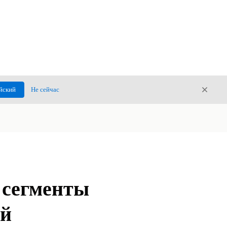
Закры
йский
Не сейчас
Закрыт
 сегменты
ий