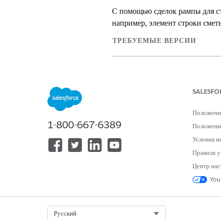
С помощью сделок рампы для стр
например, элемент строки смет
ТРЕБУЕМЫЕ ВЕРСИИ
Доступно в версиях: Lightning E
Доступно в версиях:
Enterprise
,
U
SALESFO
Каждый сегмент может отличать
Положени
использовать сделки рампы для
1-800-667-6389
гибкости в стратегии ценообра
Положение
предприятию развиваться с пр
Условия и
Правила у
Вы можете создать сегменты ра
Центр нас
продолжительность строки тран
«Ежегодно», «Настраиваемый»
You
Например, рассмотрим строку т
30 дней. Данная настройка гене
Select Org
Русский