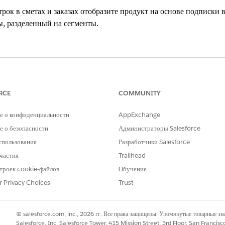
ок в сметах и заказах отобразите продукт на основе подписки в
ы, разделенный на сегменты.
xperience
nlimited
и
Developer
Edition Revenue Cloud с включенным управле
RCE
COMMUNITY
ся по цене, количеству и скидке за разные периоды времени. В
е о конфиденциальности
AppExchange
 сбора меняющихся потребностей клиента в течение одного пер
зования они могут поддерживать долгосрочные отношения с кли
 о безопасности
Администраторы Salesforce
едсказуемой прибылью.
спользования
Разработчики Salesforce
частия
Trailhead
мпы над условием подписки строки транзакции и типом сегмент
троек cookie-файлов
Обучение
закции, а тип сегмента применяется к условию подписки. Тип с
 или «Пробный».
r Privacy Choices
Trust
ранзакции со сроком подписки 36 месяцев, типом годового сегм
рирует четыре сегмента: один для каждого года, а другой для 
© salesforce.com, inc., 2026 гг. Все права защищены. Упомянутые товарные з
Salesforce, Inc. Salesforce Tower, 415 Mission Street, 3rd Floor, San Francis