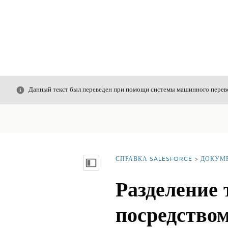
Закрыть
Данный текст был переведен при помощи системы машинного перево
СПРАВКА SALESFORCE
ДОКУМ
Вы находитесь здесь:
Показать содержание
Разделение 
посредство