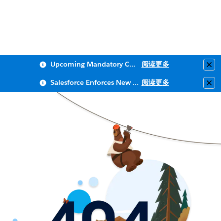
Upcoming Mandatory Changes to Public Key Infrastructure (PKI)
阅读更多
Clo
Salesforce Enforces New Security Requirements in Summer 2026
阅读更多
Clo